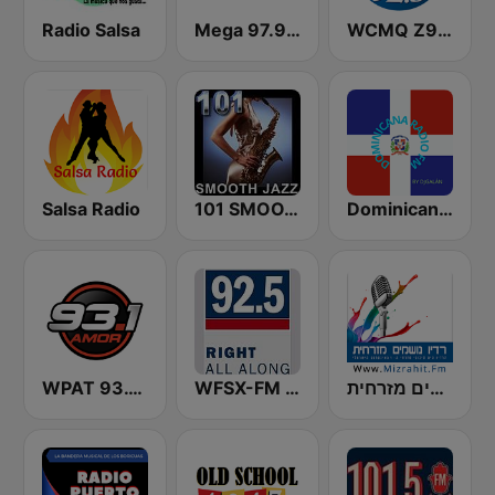
Radio Salsa
Mega 97.9 FM
WCMQ Z92 / Zeta 92.3
Salsa Radio
101 SMOOTH JAZZ
Dominicana Radio
WPAT 93.1 Amor FM
WFSX-FM 92.5 Right All Along (US Only)
רדיו נושמים מזרחית (Mizrahit Fm)