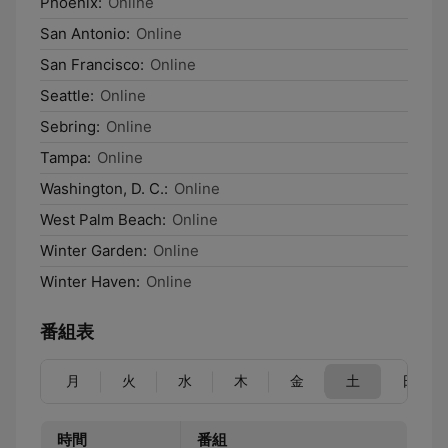
Phoenix:
Online
San Antonio:
Online
San Francisco:
Online
Seattle:
Online
Sebring:
Online
Tampa:
Online
Washington, D. C.:
Online
West Palm Beach:
Online
Winter Garden:
Online
Winter Haven:
Online
番組表
月
火
水
木
金
土
日
時間
番組