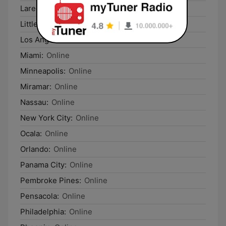
Laredo:
Online
Little Havana:
Online
Los Angeles:
Online
Miami:
Online
Minneapolis:
Online
Miramar:
Online
Nassau:
Online
New York City:
Online
Ocala:
Online
Orlando:
Online
Panama City:
Online
Pembroke Pines:
Online
Pensacola:
Online
Philadelphia:
Online