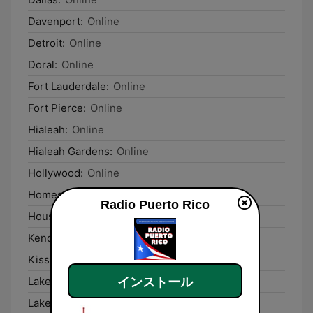
Davenport:
Online
Detroit:
Online
Doral:
Online
Fort Lauderdale:
Online
Fort Pierce:
Online
Hialeah:
Online
Hialeah Gardens:
Online
Hollywood:
Online
Homestead:
Online
Radio Puerto Rico
Houston:
Online
Kendall:
Online
Kissimmee:
Online
Lake Placid:
Online
インストール
Lakeland:
Online