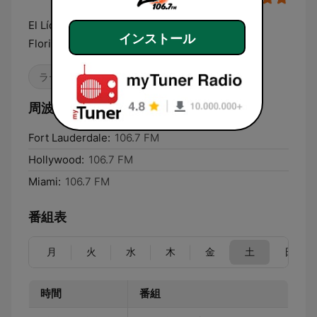
El Líder en bachata y variedad en el Sur de la
インストール
Florida
ラテン
周波数 El Zol 106.7 FM:
Fort Lauderdale:
106.7 FM
Hollywood:
106.7 FM
Miami:
106.7 FM
番組表
月
火
水
木
金
土
日
時間
番組