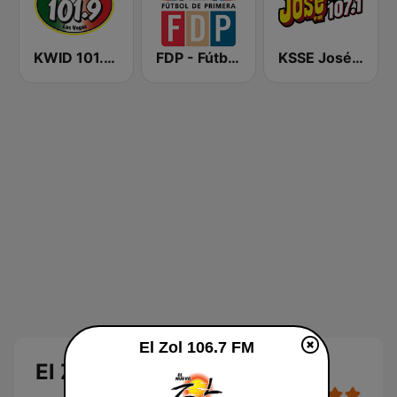
KWID 101.9 La Buena
FDP - Fútbol de Primera
KSSE José 97.5 y 107.1
El Zol 106.7 FM
El Zol 106.7 FM