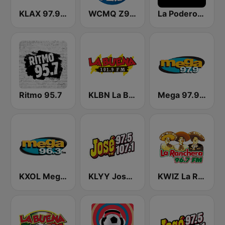
KLAX 97.9 La Raza FM
WCMQ Z92 / Zeta 92.3
La Poderosa Atlanta
Ritmo 95.7
KLBN La Buena 101.9 FM
Mega 97.9 FM
KXOL Mega 96.3 FM
KLYY José 97.5 y 107.1
KWIZ La Ranchera 96.7 FM (US Only)