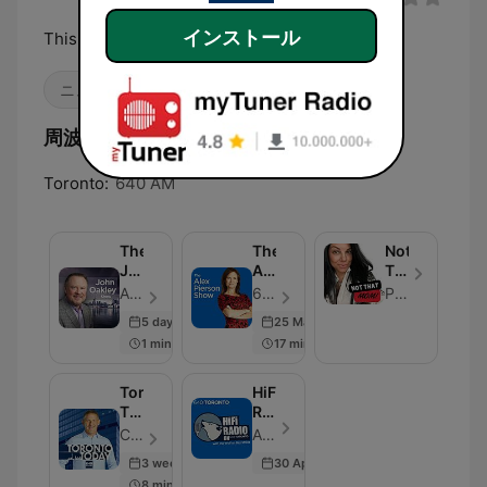
インストール
This Is Talk Radio
ニュース
トーク
周波数 CFIQ 640 Toronto:
Toronto:
640 AM
The
The
Not
John
Alex
That
Oakley
Pierson
Mom
AM640 / Curiouscast - エピソード 4818
640 Toronto / Curiouscast - エピソード 4475
Pina Crispo
Show
Show
5 days ago
25 Mar 2026
1 min
17 min
Toronto
HiFi
Today
Radio
with
with
Corus Radio - エピソード 3836
AM640 - エピソード 13
Greg
"The
3 weeks ago
30 Apr 2026
Brady
Wolf
8 min