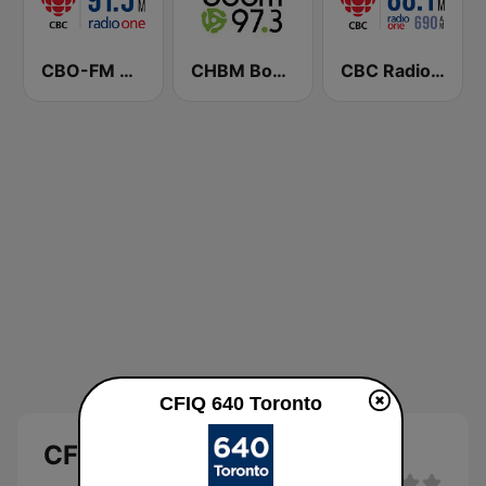
CBO-FM CBC Radio One Ottawa
CHBM Boom 97.3 FM
CBC Radio One Vancouver
CFIQ 640 Toronto
CFIQ 640 Toronto