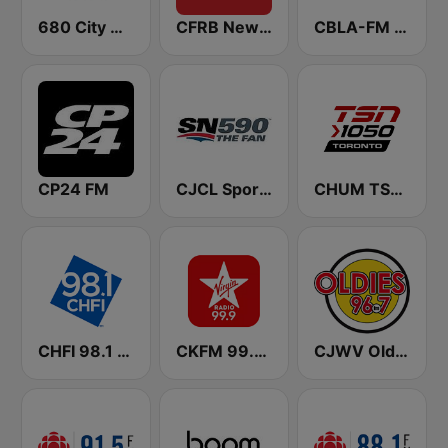
680 City News
CFRB Newstalk 1010
CBLA-FM CBC Radio One Toronto
CP24 FM
CJCL Sportsnet 590 The Fan
CHUM TSN 1050 AM
CHFI 98.1 FM (CA Only)
CKFM 99.9 Virgin Radio Toronto
CJWV Oldies 96.7 FM