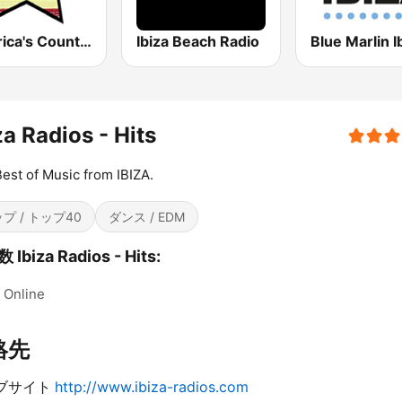
America's Country
Ibiza Beach Radio
za Radios - Hits
est of Music from IBIZA.
プ / トップ40
ダンス / EDM
Ibiza Radios - Hits:
Online
絡先
ブサイト
http://www.ibiza-radios.com