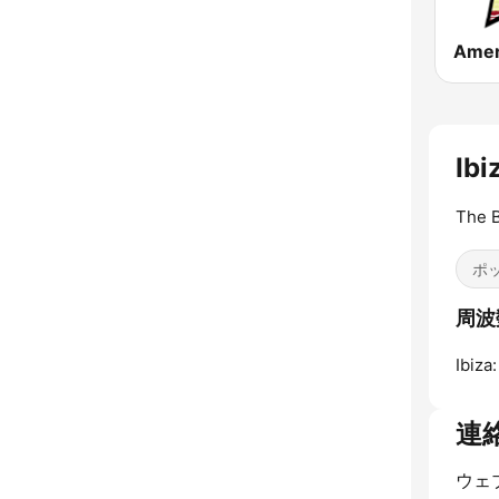
Ibi
The B
ポッ
周波数 
Ibiza:
連
ウェ