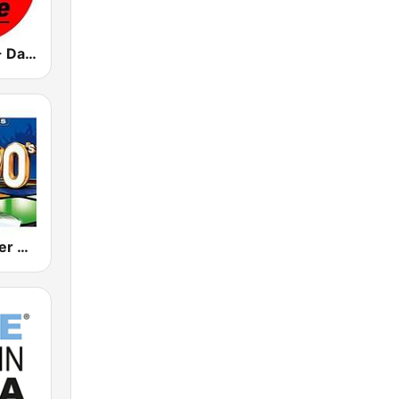
Ibiza Radios - Dance
80s 90s Super Pop Hits