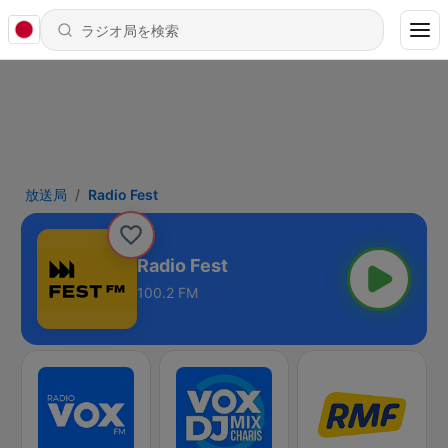
放送局
Radio Fest
Radio Fest
100.2 FM