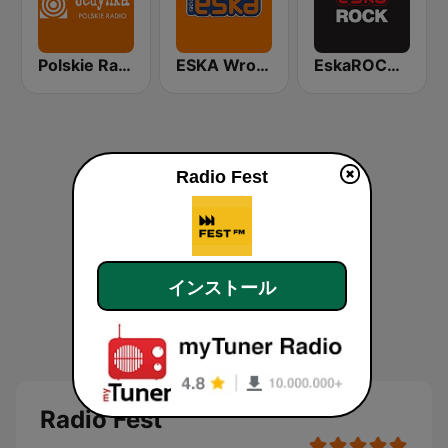
Polskie Radio Program I (PR1) Jedynka
ESKA Wrocław
EskaROCK Warszawa
Radio Fest
インストール
Radio Fest