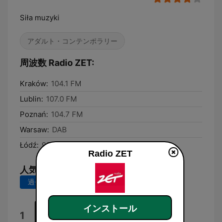
Siła muzyki
アダルト・コンテンポラリー
周波数 Radio ZET:
Kraków:
104.1 FM
Lublin:
107.0 FM
Poznań:
104.7 FM
Warsaw:
DAB
Łódź:
92.6 FM
Radio ZET
人気の曲
過去7日間
過去30日間
インストール
Lato
1
Kuba Blokesz