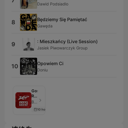
7
Dawid Podsiadlo
Będziemy Się Pamiętać
8
Gawęda
: Mieszkańcy (Live Session)
9
Jasiek Piwowarczyk Group
Opowiem Ci
10
Doniu
Gość
Radia
ZET
Beata Lubecka - エピソード 215
10 hours ago