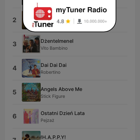
Nie Ma Miejsca jak Dom
2
PIH
Dżentelmenel
3
Vito Bambino
Dai Dai Dai
4
Robertino
Angels Above Me
5
Stick Figure
Ostatni Dzień Lata
6
Pejzaż
!H.A.P.P.Y!