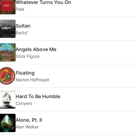
Whatever Turns You On
Pale
Sultan
Barbz'
Angels Above Me
Stick Figure
Floating
Marlon Hoffstadt
Hard To Be Humble
Conyers
Alone, Pt. II
Alan Walker