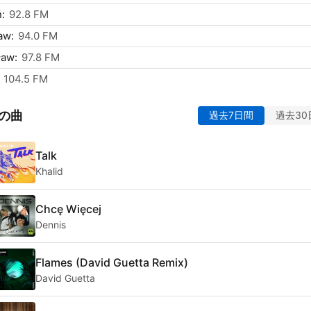
:
92.8 FM
aw:
94.0 FM
ław:
97.8 FM
104.5 FM
の曲
過去7日間
過去30
Talk
Khalid
Chcę Więcej
Dennis
Flames (David Guetta Remix)
David Guetta