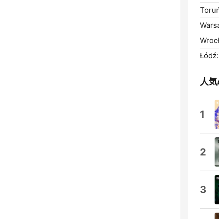
Toruń
Wars
Wroc
Łódź:
人気
1
2
3