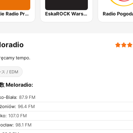
Polskie Radio Program I (PR1) Jedynka
EskaROCK Warszawa
Radio Pogod
loradio
ręcamy tempo.
ス / EDM
 Meloradio:
ko-Biała:
87.9 FM
żoniów:
96.4 FM
ko:
107.0 FM
ocław:
98.1 FM