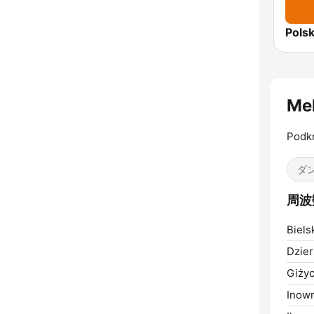
Me
Podk
ダン
周波数
Biels
Dzier
Giżyc
Inowr