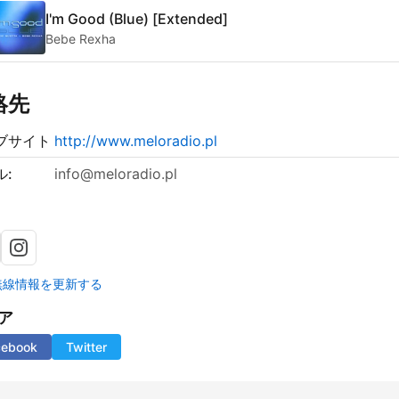
I'm Good (Blue) [Extended]
Bebe Rexha
絡先
ブサイト
http://www.meloradio.pl
ル:
info@meloradio.pl
無線情報を更新する
ア
cebook
Twitter