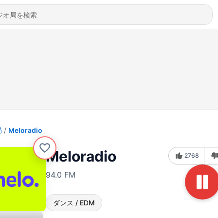
局
Meloradio
Meloradio
2768
94.0 FM
ダンス / EDM