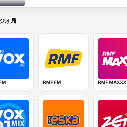
ジオ局
 FM
RMF FM
RMF MAXXX