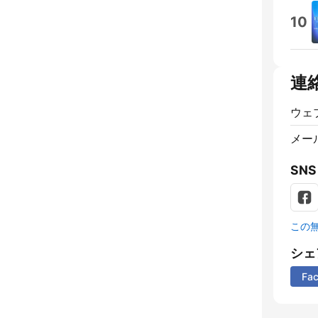
10
連
ウェ
メー
SNS
この
シェ
Fa