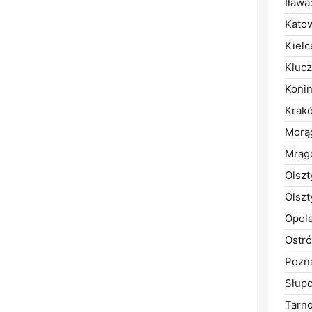
Iława
Katow
Kielc
Klucz
Konin
Krak
Morą
Mrąg
Olszt
Olszt
Opole
Ostró
Pozn
Słupc
Tarn