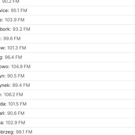
:
90.2 FM
ice:
95.1 FM
e:
103.9 FM
bork:
93.2 FM
:
99.6 FM
ów:
101.3 FM
g:
96.4 FM
owo:
104.9 FM
yn:
90.5 FM
ynek:
89.4 FM
:
106.2 FM
da:
101.5 FM
ań:
90.6 FM
a:
102.9 FM
obrzeg:
99.1 FM