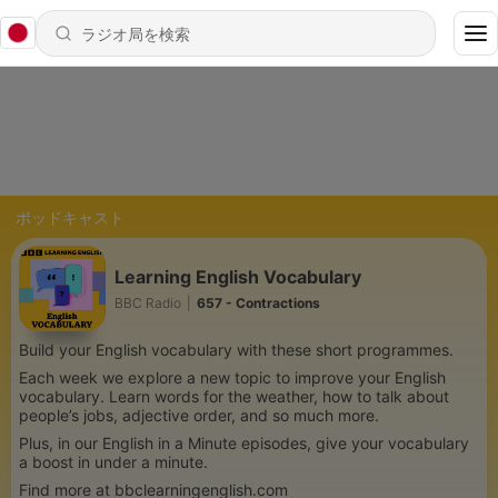
ポッドキャスト
Learning English Vocabulary
BBC Radio
|
657 - Contractions
Build your English vocabulary with these short programmes.
Each week we explore a new topic to improve your English
vocabulary. Learn words for the weather, how to talk about
people’s jobs, adjective order, and so much more.
Plus, in our English in a Minute episodes, give your vocabulary
a boost in under a minute.
Find more at bbclearningenglish.com