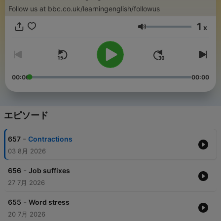
Follow us at bbc.co.uk/learningenglish/followus
1
x
音量
00:00
00:00
エピソード
-
657
Contractions
03 8月 2026
-
656
Job suffixes
27 7月 2026
-
655
Word stress
20 7月 2026