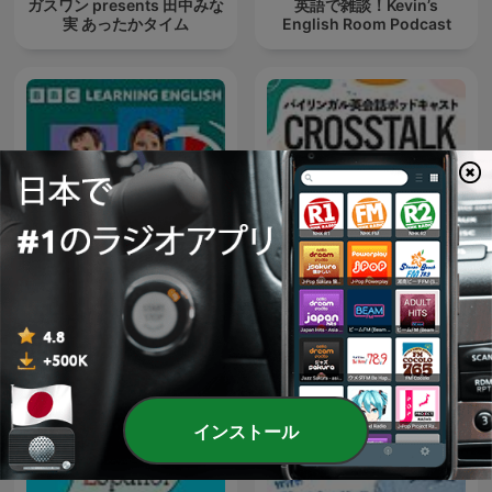
ガスワン presents 田中みな
英語で雑談！Kevin’s
実 あったかタイム
English Room Podcast
6 Minute English
CROSSTALK 英会話
インストール