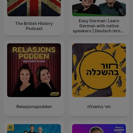
Easy German: Learn
The British History
German with native
Podcast
speakers | Deutsch lernen
mit Muttersprachlern
Relasjonspodden
חור בהשכלה