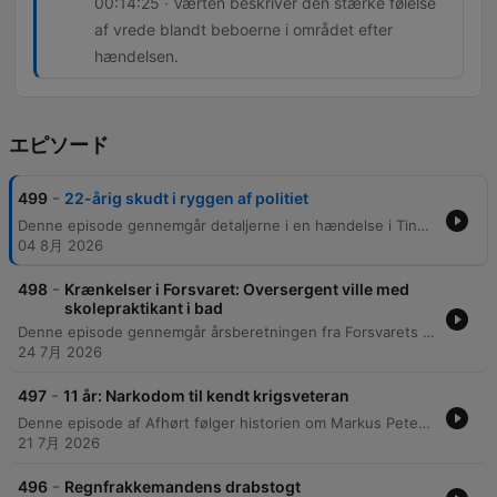
00:14:25 · Værten beskriver den stærke følelse
af vrede blandt beboerne i området efter
hændelsen.
エピソード
-
499
22-årig skudt i ryggen af politiet
Denne episode gennemgår detaljerne i en hændelse i Tingbjerg, hvor politiet affyrede skud mod en bil, hvilket resulterede i, at en 22-årig mand blev ramt. Diskussionen belyser de uklare omstændigheder omkring biljagten, de efterfølgende uroligheder i lokalområdet og det enorme psykiske pres, politibetjente står under i akutte situationer. Derudover undersøges den igangværende efterforskning og eftersøgningen af vidner. Episoden belyser også Tingbjergs historiske udfordringer med bandekriminalitet og tidligere ghetto-stempel, samt de nuværende forsøg på gentrificering og skabelse af mangfoldighed i området.
04 8月 2026
-
498
Krænkelser i Forsvaret: Oversergent ville med
skolepraktikant i bad
Denne episode gennemgår årsberetningen fra Forsvarets Auditørkorps, som afslører en række alvorlige sager inden for det danske militær. Rapporten dokumenterer alt fra seksuelle krænkelser og voldtægter på kasernen til fund af håndgranater med slebne serienumre samt brug af euforiserende stoffer og alkohol under tjeneste. Diskussionen belyser en bekymrende tendens, hvor problematiske mønstre gentager sig i årsberetningerne. Dette peger på en vedholdende kultur inden for Forsvaret, som er svær at ændre, og som indeholder dybt alvorlige sager om både våbenmisbrug og magtmisbrug.
24 7月 2026
-
497
11 år: Narkodom til kendt krigsveteran
Denne episode af Afhørt følger historien om Markus Petersen, en tidligere dansk krigsveteran fra Irak og Afghanistan, der er blevet idømt 11 års fængsel for involvering i en omfattende narkosag. Sagen drejer sig om håndtering af 100 kilo amfetamin, som blev opdaget via krypteret kommunikation på Sky ECC-tjenesten. Beretningen belyser den tragiske sammenhæng mellem krigstraumer og kriminalitet. Efter at have kæmpet med svær PTSD, beskrives hvordan Petersen begyndende selvmedicinering med kokain førte til en voksende gæld, som han forsøgte at afvikle gennem narkosmugling. Episoden undersøger de menneskelige omkostninger ved både krigstjeneste og den efterfølgende retsproces.
21 7月 2026
-
496
Regnfrakkemandens drabstogt