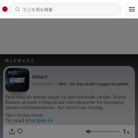
ポッドキャスト
Afhørt
Ekstra Bladet
|
499 - 22-årig skudt i ryggen af politiet
Først med de største sager fra den kriminelle verden. Ekstra
Bladets aktuelle krimipodcast med eksperter fra Danmarks
største kriminalredaktion. Nyt afsnit hver tirsdag.
Vært: Emma Vinkel.
Tip os på
afhort@eb.dk
1
x
音量