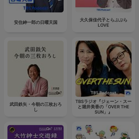
大久保佳代子とらぶぶら
安住紳一郎の日曜天国
LOVE
TBSラジオ『ジェーン・スー
武田鉄矢・今朝の三枚おろ
と堀井美香の「OVER THE
し
SUN」』