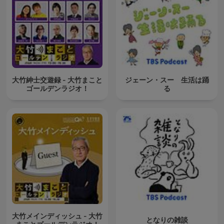
大竹紳士交遊録 - 大竹まこと
ジェーン・スー 生活は踊
ゴールデンラジオ！
る
大竹メインディッシュ - 大竹
となりの雑談