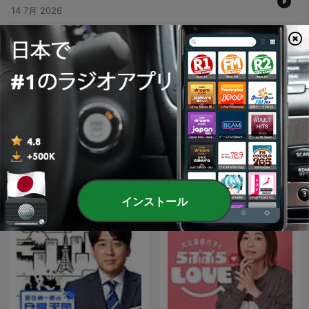
14 7月 2026
-
495
32-årig svensker død efter voldsepisode ved
VM-storskærmsarrangement
07 7月 2026
どのくらいのエピソード
すべて見る
他の社会／文化ポッドキャスト
インストール