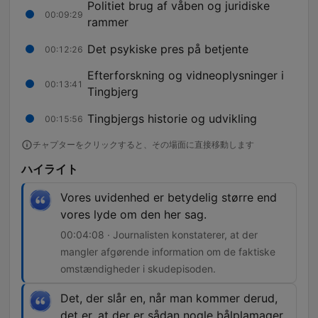
Politiet brug af våben og juridiske
00:09:29
rammer
Det psykiske pres på betjente
00:12:26
Efterforskning og vidneoplysninger i
00:13:41
Tingbjerg
Tingbjergs historie og udvikling
00:15:56
チャプターをクリックすると、その場面に直接移動します
ハイライト
Vores uvidenhed er betydelig større end
vores lyde om den her sag.
00:04:08 · Journalisten konstaterer, at der
mangler afgørende information om de faktiske
omstændigheder i skudepisoden.
Det, der slår en, når man kommer derud,
det er, at der er sådan nogle bålplamager,