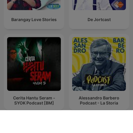
Barangay Love Stories
De Jortcast
Cerita Hantu Seram -
Alessandro Barbero
SYOK Podcast [BM]
Podcast - La Storia