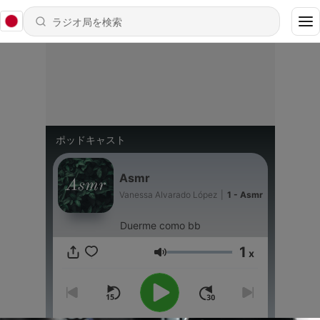
ポッドキャスト
Asmr
Vanessa Alvarado López
|
1 - Asmr
Duerme como bb
1
x
音量