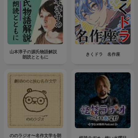
山本淳子の源氏物語解説
きくドラ 名作座
朗読とともに
ののラジオ〜名作文学を朗
怪談ラヂオ～怖い水曜日