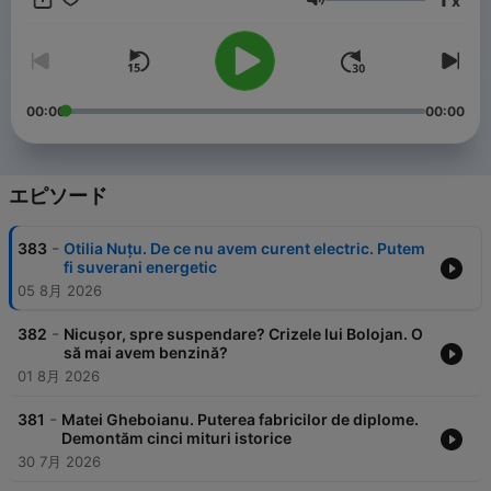
x
Radu Naum pe subiecte politice și sociale. Iar la Leaders avem
音量
invitați excepționali care caută valoare adaugată pentru
societatea românească.
00:00
00:00
エピソード
-
383
Otilia Nuțu. De ce nu avem curent electric. Putem
fi suverani energetic
05 8月 2026
-
382
Nicușor, spre suspendare? Crizele lui Bolojan. O
să mai avem benzină?
01 8月 2026
-
381
Matei Gheboianu. Puterea fabricilor de diplome.
Demontăm cinci mituri istorice
30 7月 2026