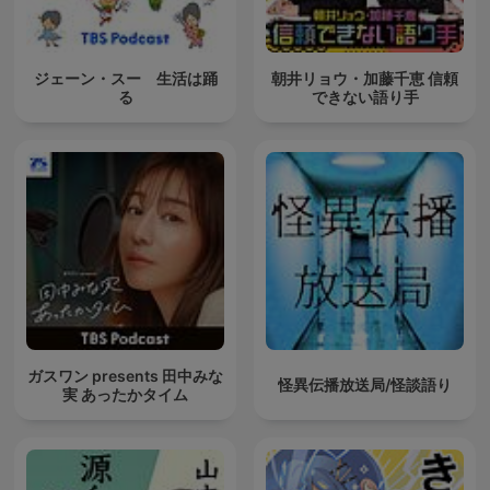
ジェーン・スー 生活は踊
朝井リョウ・加藤千恵 信頼
る
できない語り手
ガスワン presents 田中みな
怪異伝播放送局/怪談語り
実 あったかタイム