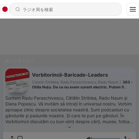
ポッドキャスト
Vorbitorincii-Baricade-Leaders
Catalin Striblea, Radu Paraschivescu, Radu Naum
|
383 -
Otilia Nuțu. De ce nu avem curent electric. Putem fi
suverani energetic
Suntem Radu Paraschivescu, Cătălin Striblea, Radu Naum și
Diana Popescu. Vă invităm să intrați în universul nostru. Vorbim
aproape zilnic despre societatea noastră. Sunt podcasturi cu
gândurile și pasiunile noastre. Și care te pun pe gânduri. În
Vorbitorincii discutăm cu bun-simț despre cărți, muzee, fotbal
și cafele. Și spunem povești. Cu echilibru și cumpătare.
Baricade este spațiul confruntărilor dintre Cătălin Striblea și
1