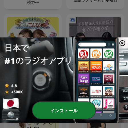
読で〜
畑芽育&齊藤なぎさ「オフは
ぼる塾あんりと田辺の食べ
こんな感じ」
て喋って
インストール