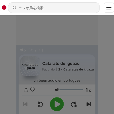
ポッドキャスト
Catarats de iguazu
Facundo
|
2 - Cataratas de iguazu
un buen audio en portugues
1
x
音量