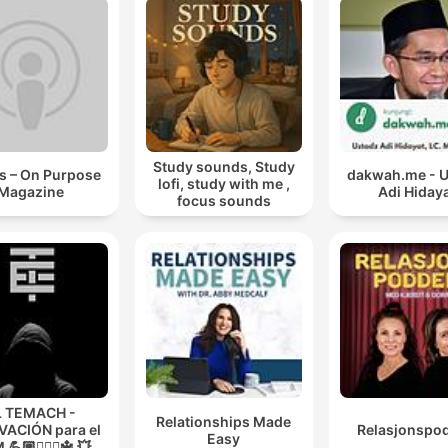
Study sounds, Study
s – On Purpose
dakwah.me - 
lofi, study with me ,
Magazine
Adi Hiday
focus sounds
L TEMACH -
Relationships Made
ACIÓN para el
Relasjonspo
Easy
💪🏼🏋🏻‍♀🔱 💥