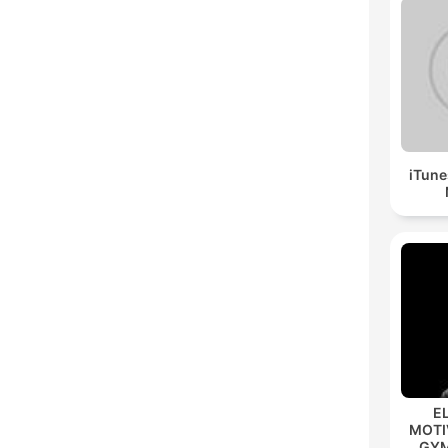
iTune
E
MOTIV
GYM 