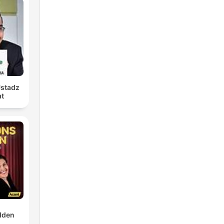
Ustadz
at
dden