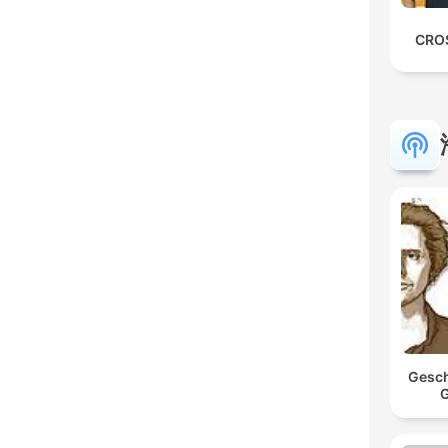
CRO
Gesch
G