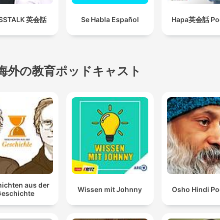
SSTALK 英会話
Se Habla Español
Hapa英会話 Po
海外の教育ポッドキャスト
ichten aus der
Wissen mit Johnny
Osho Hindi Po
eschichte