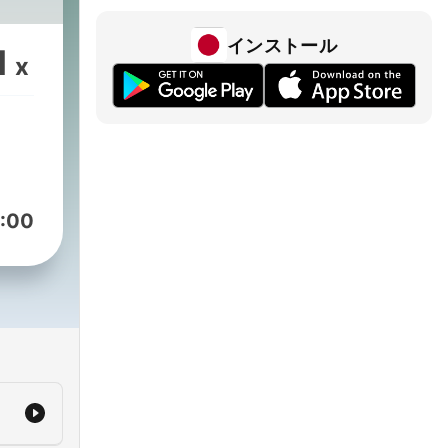
ndem
インストール
1
itos
x
os
:00