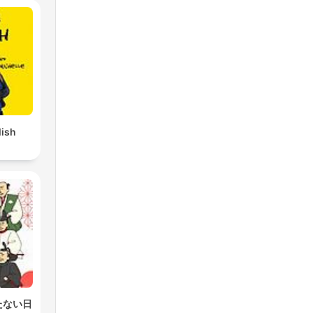
lish
たない日