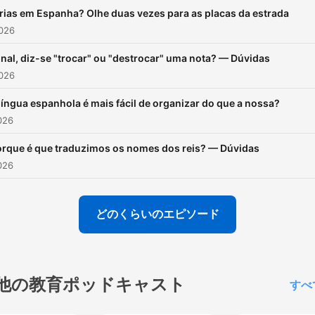
rias em Espanha? Olhe duas vezes para as placas da estrada
026
inal, diz-se "trocar" ou "destrocar" uma nota? — Dúvidas
026
língua espanhola é mais fácil de organizar do que a nossa?
026
rque é que traduzimos os nomes dos reis? — Dúvidas
026
どのくらいのエピソード
他の教育ポッドキャスト
すべ