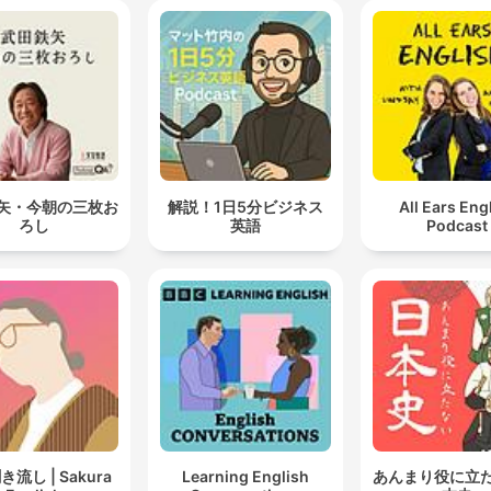
矢・今朝の三枚お
解説！1日5分ビジネス
All Ears Eng
ろし
英語
Podcast
流し | Sakura
Learning English
あんまり役に立