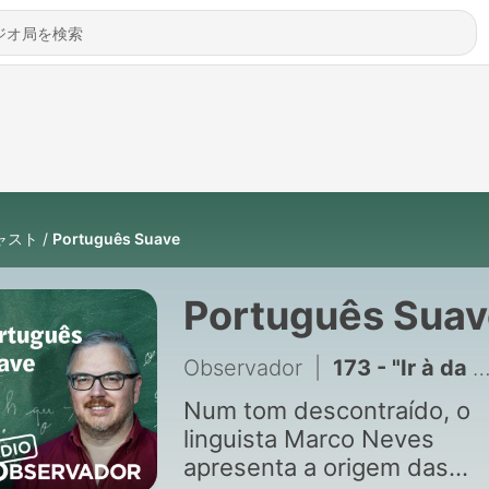
ャスト
Português Suave
Português Suav
Observador
|
173 - "Ir à da Maria" é um regionalismo do Algarve?
Num tom descontraído, o
linguista Marco Neves
apresenta a origem das