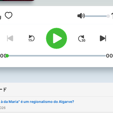
palavras que nos surpree
nas notícias, explica os
regionalismos, desvenda m
音量
da língua portuguesa — e
ainda esclarece dúvidas d
ouvintes.
:00
00
ード
r à da Maria" é um regionalismo do Algarve?
026