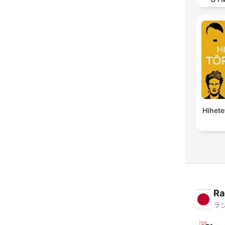
MOD
Hihete
Ra
ラ