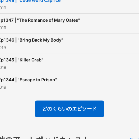
Ep1348 | "Code Word Caprice"
https://otrgold.com/spons
019
⭐ Keep Tuning In!
Ep1347 | "The Romance of Mary Oates"
019
Ep1346 | "Bring Back My Body"
019
Ep1345 | "Killer Crab"
019
Ep1344 | "Escape to Prison"
019
どのくらいのエピソード