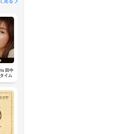
て見る
ts 田中
かタイム