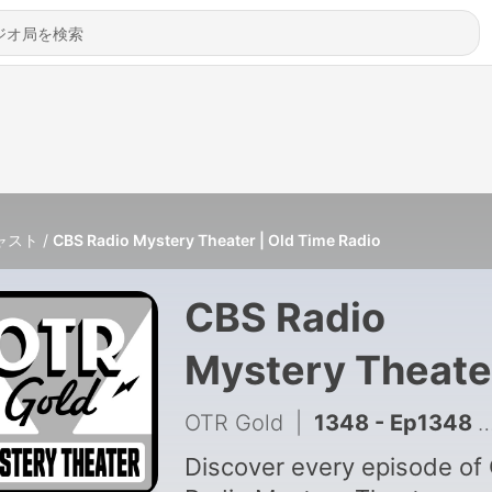
ャスト
CBS Radio Mystery Theater | Old Time Radio
CBS Radio
Mystery Theater
Old Time Radio
OTR Gold
|
1348 - Ep1348 | "Code Word Caprice"
Discover every episode of