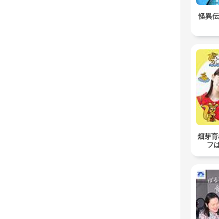
怪異伝
畑芽育
フ