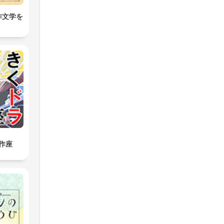
作文学を
作座