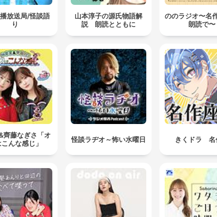
播放送局/怪談語
山本淳子の源氏物語解
ののラジオ〜名
り
説 朗読とともに
朗読で〜
&齊藤なぎさ「オ
怪談ラヂオ～怖い水曜日
きくドラ 名
はこんな感じ」