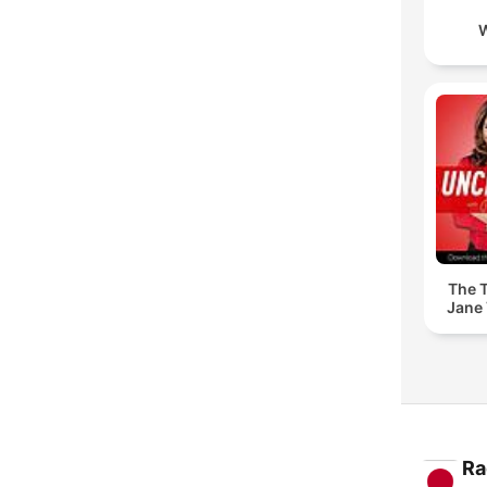
The T
Jane 
Ra