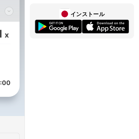
インストール
y
1
x
Find
 at
---
 Ways
 Ad-
:00
com
gold