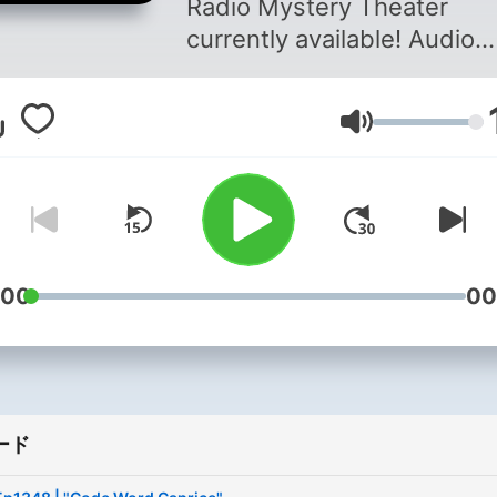
Radio Mystery Theater
currently available! Audio
Credit: "CBS Radio Myster
Theater" by The Old Time
音量
Radio Researchers Group 
more Old Time Radio (OTR)
OTRGOLD.COM. -----------
--------------------------
to Support the Show: ⭐ Go
Free:
:00
00
https://otrgold.supercast.
⭐ Subscribe on YouTube:
https://youtube.com/@otr
⭐ Shop the Store:
ード
https://shop.otrgold.com ⭐
Support the Sponsors: