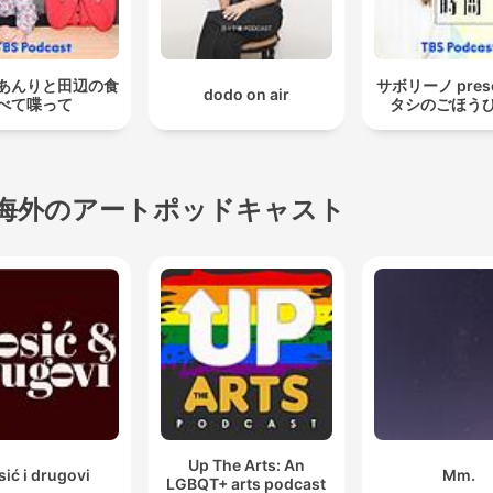
あんりと田辺の食
サボリーノ prese
dodo on air
べて喋って
タシのごほう
海外のアートポッドキャスト
Up The Arts: An
sić i drugovi
Mm.
LGBQT+ arts podcast