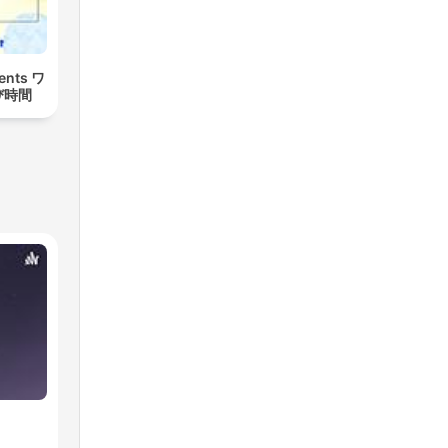
nts ワ
び時間