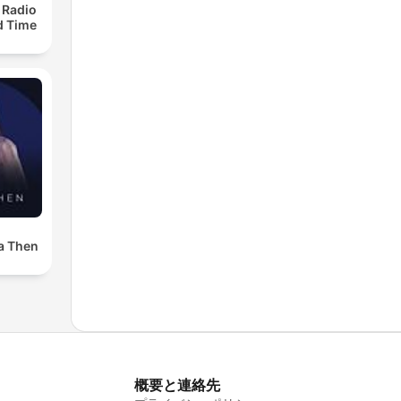
 Radio
ld Time
a Then
概要と連絡先