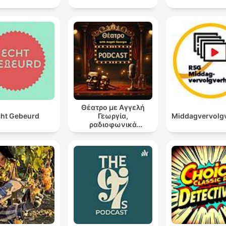
Θέατρο με Αγγελή
ht Gebeurd
Γεωργία,
Middagvervolg
ραδιοφωνικά
θεατρικά έργα