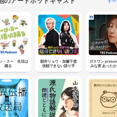
他のアートポッドキャスト
すべ
ン・スー 生活は
朝井リョウ・加藤千恵
ガスワン presen
踊る
信頼できない語り手
みな実 あった