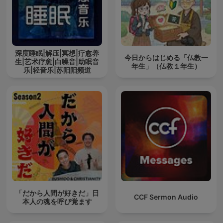
深度睡眠|解压|冥想|疗愈养
今日からはじめる「仏教一
生|艺术疗愈|白噪音|助眠音
年生」（仏教１年生）
乐|轻音乐|苏阳阳频道
「だから人間が好きだ」日
CCF Sermon Audio
本人の魂を呼び覚ます