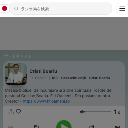
ポッドキャスト
Cristi Boariu
Fiti Oameni
|
183 - Ceasurile vieții - Cristi Boariu
Mesaje biblice, de încurajare și zidire spirituală, rostite de
pastorul Cristian Boariu. Fiti Oameni | Din pasiune pentru
Creator -
https://www.fitioameni.ro
1
x
音量