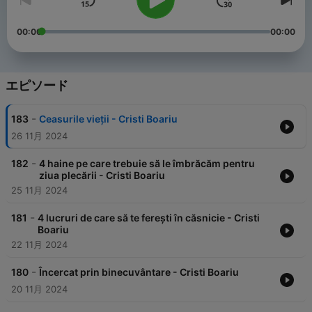
00:00
00:00
エピソード
-
183
Ceasurile vieții - Cristi Boariu
26 11月 2024
-
182
4 haine pe care trebuie să le îmbrăcăm pentru
ziua plecării - Cristi Boariu
25 11月 2024
-
181
4 lucruri de care să te ferești în căsnicie - Cristi
Boariu
22 11月 2024
-
180
Încercat prin binecuvântare - Cristi Boariu
20 11月 2024