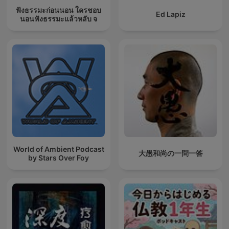
ฟังธรรมะก่อนนอน ใครชอบ
Ed Lapiz
นอนฟังธรรมะแล้วหลับ จ
World of Ambient Podcast
大愚和尚の一問一答
by Stars Over Foy