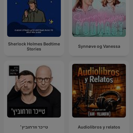
Sherlock Holmes Bedtime
Synnøve og Vanessa
Stories
טייכר וזרחוביץ׳
Audiolibros y relatos