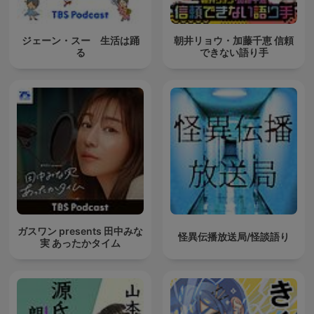
ジェーン・スー 生活は踊
朝井リョウ・加藤千恵 信頼
る
できない語り手
ガスワン presents 田中みな
怪異伝播放送局/怪談語り
実 あったかタイム