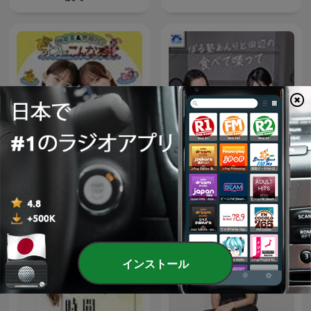
畑芽育&齊藤なぎさ「オフは
ぼる塾あんりと田辺の食べ
こんな感じ」
て喋って
インストール