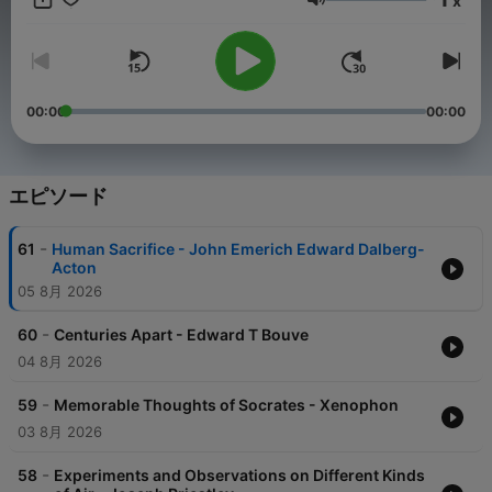
x
span diverse voices and historical contexts, providing an
音量
enriching experience for those seeking insight, curiosity, or a
thought-provoking escape. With new books added weekly,
there's always something new to explore. Check out more
shows at solgoodmedia.com.
00:00
00:00
エピソード
-
61
Human Sacrifice - John Emerich Edward Dalberg-
Acton
05 8月 2026
-
60
Centuries Apart - Edward T Bouve
04 8月 2026
-
59
Memorable Thoughts of Socrates - Xenophon
03 8月 2026
-
58
Experiments and Observations on Different Kinds