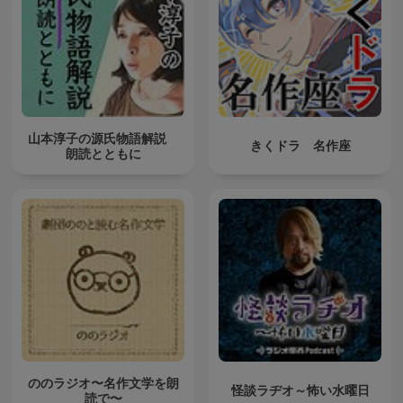
山本淳子の源氏物語解説
きくドラ 名作座
朗読とともに
ののラジオ〜名作文学を朗
怪談ラヂオ～怖い水曜日
読で〜