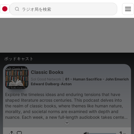
ポッドキャスト
Classic Books
Sol Good Network
|
61 - Human Sacrifice - John Emerich
Edward Dalberg-Acton
Explore the timeless ideas and enduring tensions that have
shaped literature across centuries. This podcast delves into
the realm of classic books, where themes like human nature,
morality, and societal norms are examined with depth and
nuance. Each week, a new full-length audiobook takes center
stage, offering listeners a fresh perspective from a different
era or literary style. Discover a rotating selection of works that
1