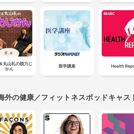
シー女優の矢埜
Music
＆丸山礼の脱力じ
医学講座
Health Rep
かん
海外の健康／フィットネスポッドキャス