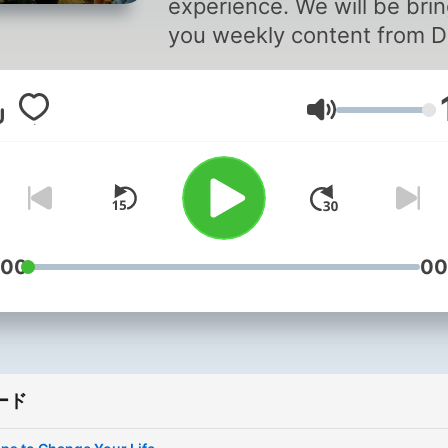
experience. We will be bringing
you weekly content from D
Joe. This will range from
interviews, lectures, Q&A 
音量
more! Dr. Joe Dispenza, is an
international lecturer,
researcher, corporate
consultant, author, and
educator who has been inv
to speak in more than 32
:00
00
countries on five continent
As a lecturer and educator
is driven by the conviction 
each of us has the potentia
ード
greatness and unlimited
abilities. In his easy-to-