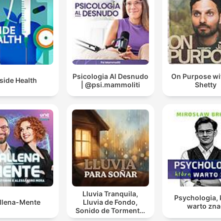
Psicologia Al Desnudo
On Purpose wi
side Health
| @psi.mammoliti
Shetty
Lluvia Tranquila,
Psychologia, 
Allena-Mente
Lluvia de Fondo,
warto zna
Sonido de Tormenta,
Día Lluvioso, Lluvia