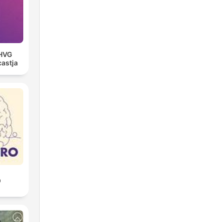
 HVG
astja
O