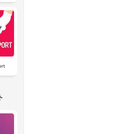
ort
ト