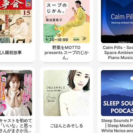
野菜をMOTTO
Calm Pills - So
成人睡前故事
presents スープのじか
Space Ambien
ん。
Piano Music
Relaxing, Sle
Reading, or M
Meditatio
キャストを初めて
Sleep Sounds P
「いいな」と思っ
ごはんとみそしる
| Sleep Medita
さんがまさか元セ
White Noise an