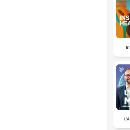
In
L'