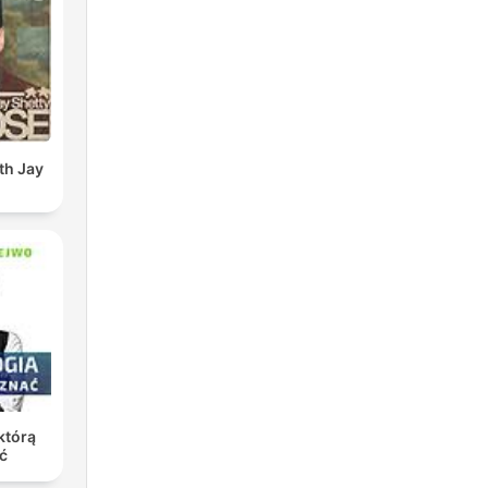
th Jay
którą
ć