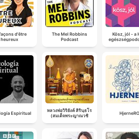
façons d'être
The Mel Robbins
Kösz, jól - a
heureux
Podcast
egészségpodc
หลวงพ่อวิริยังค์ สิรินฺธโร
logía Espiritual
HjerneR
(สมเด็จพระญาณวชิ