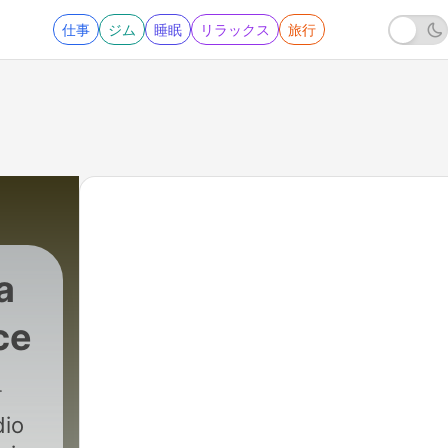
仕事
ジム
睡眠
リラックス
旅行
a
ce
dio