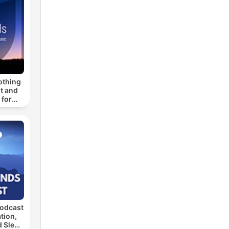
othing
t and
 for
eping,
indful
n
odcast
tion,
d Sleep