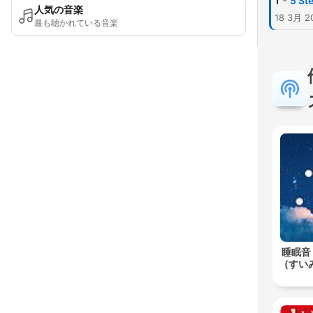
-
1
5 St
人気の音楽
18 3月 2
最も聴かれている音楽
睡眠音
(すいみ