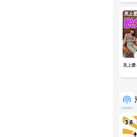
ク
見上愛