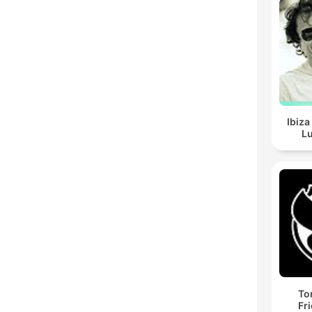
Ibiza
Lu
To
Fr