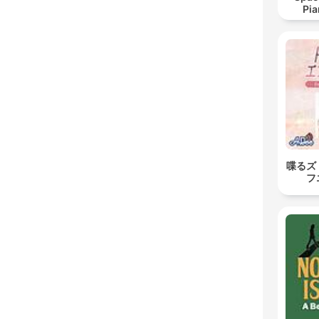
Pia
Relax
Readi
喋るズ
フ