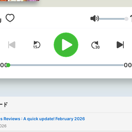
more from the one and onl
Elvis Presley
音量
:00
00
ード
is Reviews : A quick update! February 2026
026