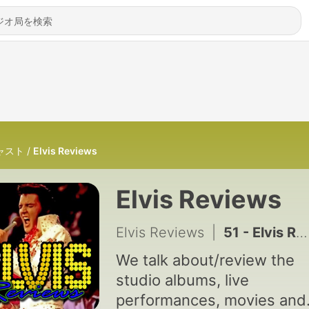
ャスト
Elvis Reviews
Elvis Reviews
Elvis Reviews
|
51 - Elvis Reviews : A quick update! February 2026
We talk about/review the
studio albums, live
performances, movies and