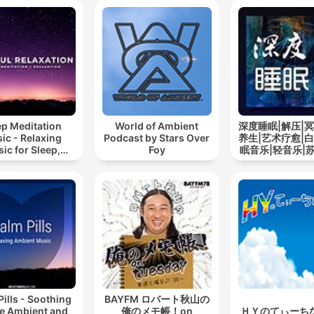
ep Meditation
World of Ambient
深度睡眠|解压|冥
ic - Relaxing
Podcast by Stars Over
养生|艺术疗愈|白
ic for Sleep,
Foy
眠音乐|轻音乐|
editation &
道
Relaxation
Pills - Soothing
BAYFM ロバート秋山の
e Ambient and
俺のメモ帳！on
ＨＹのてぃーち