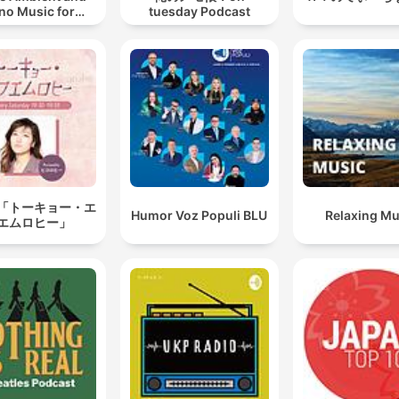
no Music for
tuesday Podcast
ing, Sleeping,
ng, or Mindful
Meditation
「トーキョー・エ
Humor Voz Populi BLU
Relaxing Mu
エムロヒー」