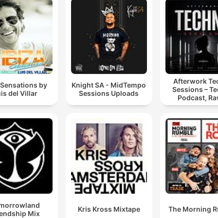
Afterwork T
 Sensations by
Knight SA - MidTempo
Sessions – T
is del Villar
Sessions Uploads
Podcast, Ra
Hypnotic Te
Mixes
morrowland
Kris Kross Mixtape
The Morning 
iendship Mix