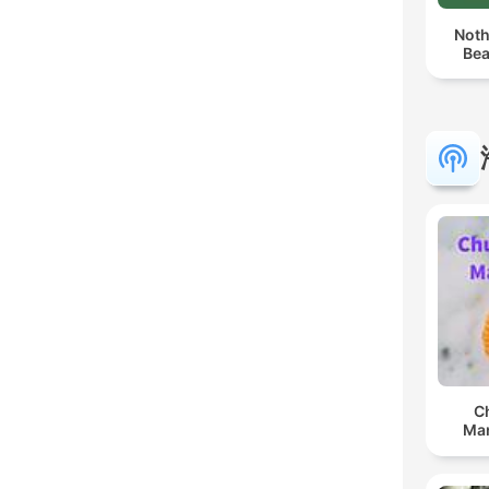
Noth
Bea
C
Man