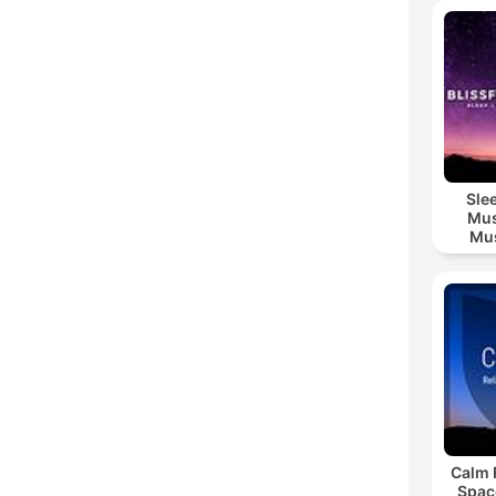
Sle
Mus
Mus
M
Calm 
Spac