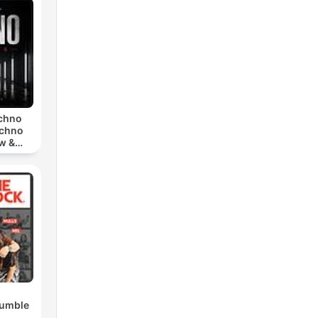
echno
echno
w &
chno
Rumble