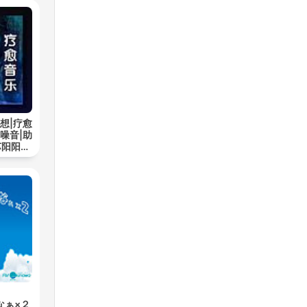
想|疗愈
噪音|助
苏阳阳频
なぁ×２