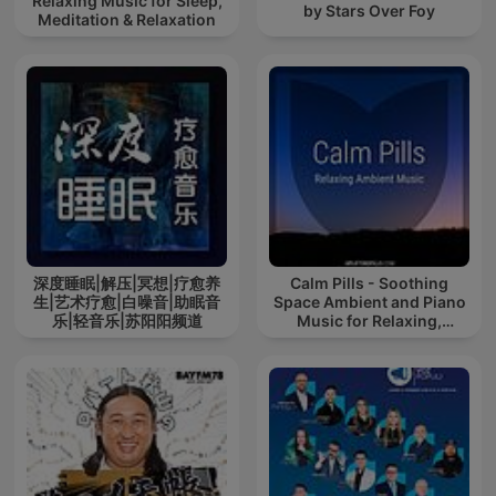
Relaxing Music for Sleep,
by Stars Over Foy
Meditation & Relaxation
深度睡眠|解压|冥想|疗愈养
Calm Pills - Soothing
生|艺术疗愈|白噪音|助眠音
Space Ambient and Piano
乐|轻音乐|苏阳阳频道
Music for Relaxing,
Sleeping, Reading, or
Mindful Meditation