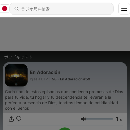
ポッドキャスト
En Adoración
Iglesia ETP
|
58 - En Adoración #59
Cada uno de estos episodios que contienen promesas de Dios
para tu vida, tu hogar y tu descendencia te llevarán a la
perfecta presencia de Dios, tendrás tiempo de cotidianidad
con el Señor.
1
x
音量