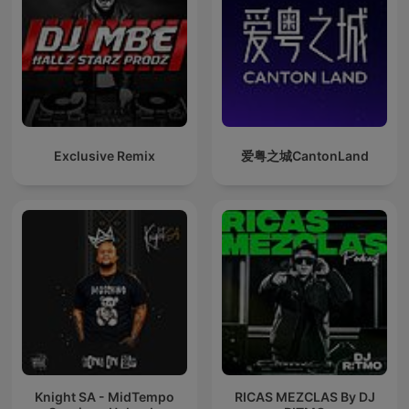
Exclusive Remix
爱粤之城CantonLand
Knight SA - MidTempo
RICAS MEZCLAS By DJ