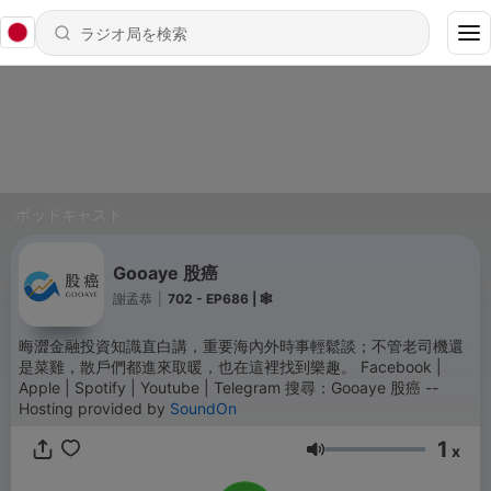
ポッドキャスト
Gooaye 股癌
謝孟恭
|
702 - EP686 | 🕸️
晦澀金融投資知識直白講，重要海內外時事輕鬆談；不管老司機還
是菜雞，散戶們都進來取暖，也在這裡找到樂趣。 Facebook |
Apple | Spotify | Youtube | Telegram 搜尋：Gooaye 股癌 --
Hosting provided by
SoundOn
1
x
音量