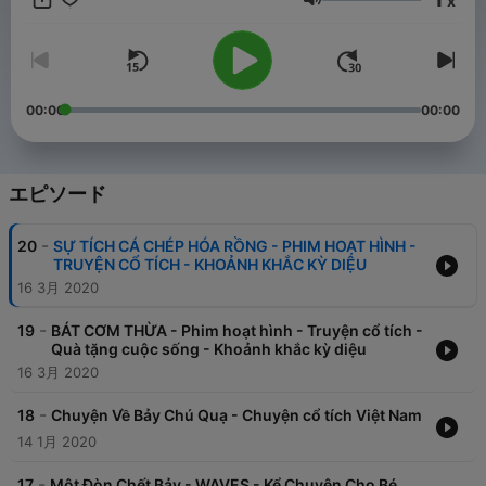
x
podcast-player/id1492378044 Android:
音量
https://play.google.com/store/apps/details?
id=com.waves8.app
00:00
00:00
エピソード
-
20
SỰ TÍCH CÁ CHÉP HÓA RỒNG - PHIM HOẠT HÌNH -
TRUYỆN CỔ TÍCH - KHOẢNH KHẮC KỲ DIỆU
16 3月 2020
-
19
BÁT CƠM THỪA - Phim hoạt hình - Truyện cổ tích -
Quà tặng cuộc sống - Khoảnh khắc kỳ diệu
16 3月 2020
-
18
Chuyện Về Bảy Chú Quạ - Chuyện cổ tích Việt Nam
14 1月 2020
-
17
Một Đòn Chết Bảy - WAVES - Kể Chuyện Cho Bé