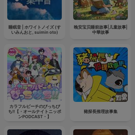
睡眠音 | ホワイトノイズ (す
晚安宝贝睡前故事|儿童故事|
いみんおと, suimin oto)
中華故事
カラフルピーチのぴっちぴ
ち!!【・オールナイトニッポ
豬探長推理故事集
ンPODCAST・】