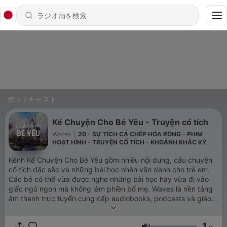
ポッドキャスト
Kể Chuyện Cho Bé Yêu - Truyện cổ tích
Waves
|
20 - SỰ TÍCH CÁ CHÉP HÓA RỒNG - PHIM
HOẠT HÌNH - TRUYỆN CỔ TÍCH - KHOẢNH KHẮC KỲ
DIỆU
Kênh Kể Chuyện Cho Bé Yêu gồm nhiều nội dung, câu chuyện
cổ tích đặc sắc và những bài học nhân văn dành cho trẻ em.
Các bé có thể vừa được nghe những bài học hay vừa đi vào
giấc ngủ ngon mà không làm phiền bố mẹ. Waves là nền tảng
âm thanh trực tuyến cung cấp audiobooks, podcasts và giáo
dục trực tuyến bằng Tiếng Anh và ngôn ngữ địa phương tại
Đông Nam Á. iOS: https://apps.apple.com/gb/app/waves-
1