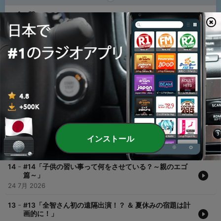
1
x
音量
00:00
00:00
エピソード
-
15
#15「イヤイヤ期の歯磨きってどうしたらいいのよぉ
ーーーー！」
インストール
31 7月 2026
-
14
#14「子供の習い事って何をさせている？～親のエゴ
篇～」
24 7月 2026
-
13
#13「全智さん初の遠隔出演！？ ＆ 夏休みの宿題は計
画的に！」