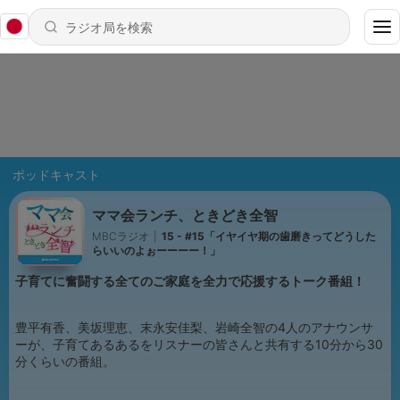
ポッドキャスト
ママ会ランチ、ときどき全智
MBCラジオ
|
15 - #15「イヤイヤ期の歯磨きってどうした
らいいのよぉーーーー！」
子育てに奮闘する全てのご家庭を全力で応援するトーク番組！
豊平有香、美坂理恵、末永安佳梨、岩崎全智の4人のアナウンサ
ーが、子育てあるあるをリスナーの皆さんと共有する10分から30
分くらいの番組。