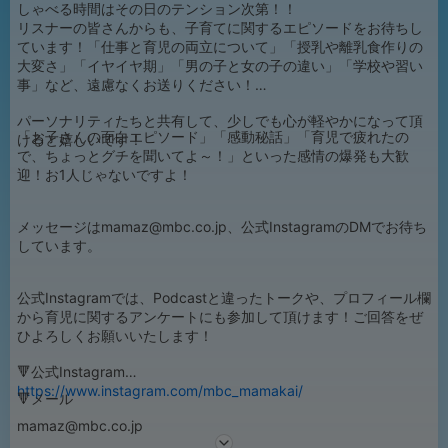
しゃべる時間はその日のテンション次第！！
リスナーの皆さんからも、子育てに関するエピソードをお待ちし
ています！「仕事と育児の両立について」「授乳や離乳食作りの
大変さ」「イヤイヤ期」「男の子と女の子の違い」「学校や習い
事」など、遠慮なくお送りください！
パーソナリティたちと共有して、少しでも心が軽やかになって頂
「お子さんの面白エピソード」「感動秘話」「育児で疲れたの
けると嬉しいです！
で、ちょっとグチを聞いてよ～！」といった感情の爆発も大歓
迎！お1人じゃないですよ！
メッセージはmamaz@mbc.co.jp、公式InstagramのDMでお待ち
しています。
公式Instagramでは、Podcastと違ったトークや、プロフィール欄
から育児に関するアンケートにも参加して頂けます！ご回答をぜ
ひよろしくお願いいたします！
🔻公式Instagram
https://www.instagram.com/mbc_mamakai/
🔻メール
mamaz@mbc.co.jp