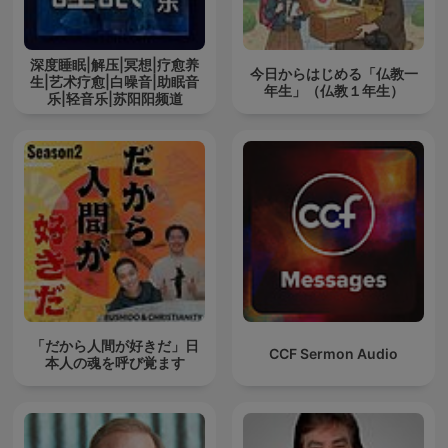
深度睡眠|解压|冥想|疗愈养
今日からはじめる「仏教一
生|艺术疗愈|白噪音|助眠音
年生」（仏教１年生）
乐|轻音乐|苏阳阳频道
「だから人間が好きだ」日
CCF Sermon Audio
本人の魂を呼び覚ます