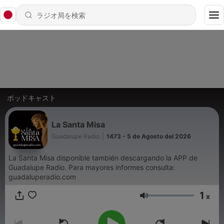
ポッドキャスト
La Santa Misa
Guadalupe Radio
|
1473 - 5 de Agosto del 2026
La Santa Misa disponible también descargando la APP de
Guadalupe Radio. Para mayores informes consulta:
guadaluperadio.com
1
x
音量