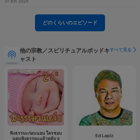
01 8月 2026
どのくらいのエピソード
すべて見る
他の宗教／スピリチュアルポッドキ
ャスト
ฟังธรรมะก่อนนอน ใครชอบ
Ed Lapiz
นอนฟังธรรมะแล้วหลับ จ