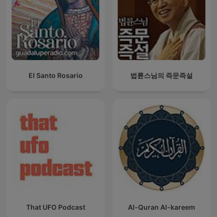
El Santo Rosario
법륜스님의 즉문즉설
That UFO Podcast
Al-Quran Al-kareem