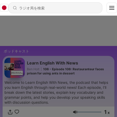
ポッドキャスト
Learn English With News
Ben Holt
|
106 - Episode 106: Restauranteur faces
prison for using ants in dessert
Welcome to Learn English With News, the podcast that helps
you learn English through real-world news! Each episode, I’ll
break down the latest stories, explain key vocabulary and
grammar points, and help you develop your speaking skills
with discussion questions.
1
x
音量