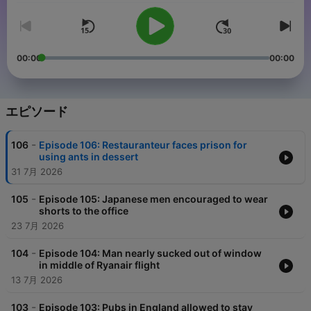
00:00
00:00
エピソード
-
106
Episode 106: Restauranteur faces prison for
using ants in dessert
31 7月 2026
-
105
Episode 105: Japanese men encouraged to wear
shorts to the office
23 7月 2026
-
104
Episode 104: Man nearly sucked out of window
in middle of Ryanair flight
13 7月 2026
-
103
Episode 103: Pubs in England allowed to stay