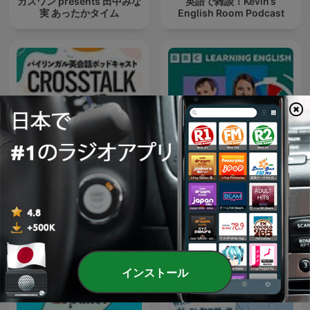
ガスワン presents 田中みな
英語で雑談！Kevin’s
実 あったかタイム
English Room Podcast
CROSSTALK 英会話
6 Minute English
インストール