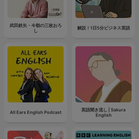
武田鉄矢・今朝の三枚おろ
解説！1日5分ビジネス英語
し
英語聞き流し | Sakura
All Ears English Podcast
English