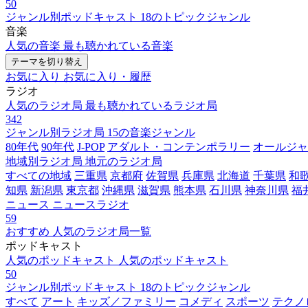
50
ジャンル別ポッドキャスト
18のトピックジャンル
音楽
人気の音楽
最も聴かれている音楽
テーマを切り替え
お気に入り
お気に入り・履歴
ラジオ
人気のラジオ局
最も聴かれているラジオ局
342
ジャンル別ラジオ局
15の音楽ジャンル
80年代
90年代
J-POP
アダルト・コンテンポラリー
オールジャ
地域別ラジオ局
地元のラジオ局
すべての地域
三重県
京都府
佐賀県
兵庫県
北海道
千葉県
和
知県
新潟県
東京都
沖縄県
滋賀県
熊本県
石川県
神奈川県
福
ニュース
ニュースラジオ
59
おすすめ
人気のラジオ局一覧
ポッドキャスト
人気のポッドキャスト
人気のポッドキャスト
50
ジャンル別ポッドキャスト
18のトピックジャンル
すべて
アート
キッズ／ファミリー
コメディ
スポーツ
テクノ