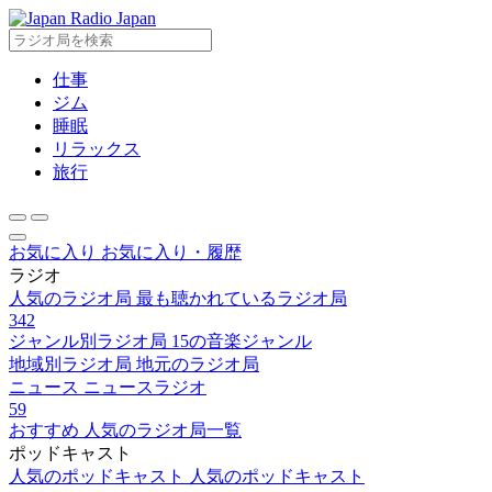
Radio Japan
仕事
ジム
睡眠
リラックス
旅行
お気に入り
お気に入り・履歴
ラジオ
人気のラジオ局
最も聴かれているラジオ局
342
ジャンル別ラジオ局
15の音楽ジャンル
地域別ラジオ局
地元のラジオ局
ニュース
ニュースラジオ
59
おすすめ
人気のラジオ局一覧
ポッドキャスト
人気のポッドキャスト
人気のポッドキャスト