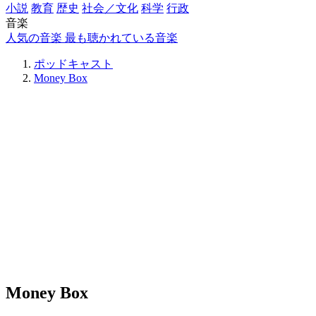
小説
教育
歴史
社会／文化
科学
行政
音楽
人気の音楽
最も聴かれている音楽
ポッドキャスト
Money Box
Money Box