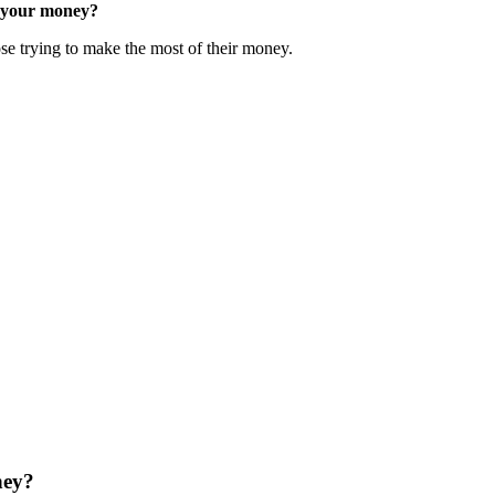
 your money?
ose trying to make the most of their money.
ney?