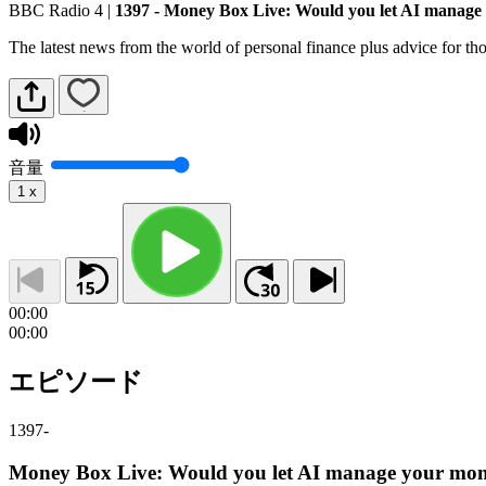
BBC Radio 4
|
1397 - Money Box Live: Would you let AI manage
The latest news from the world of personal finance plus advice for th
音量
1
x
00:00
00:00
エピソード
1397
-
Money Box Live: Would you let AI manage your mo