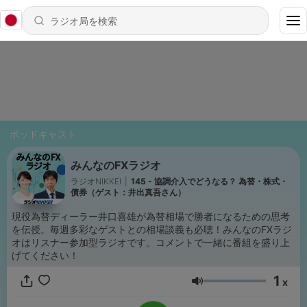
ポッドキャスト
みんなのFXラジオ
ラジオNIKKEI
|
145 - 協調介入でどうなる？ 為替・株式・
債券（ゲスト：井出真吾さん）
現役為替ディーラー井口喜雄が為替相場で勝者になるための思考
を伝授。毎週多彩なゲストとの相場談義も必聴！みんなのFXラジ
オはリスナー参加型ラジオです。コメントで一緒に番組を盛り上
げてください！
1
x
音量