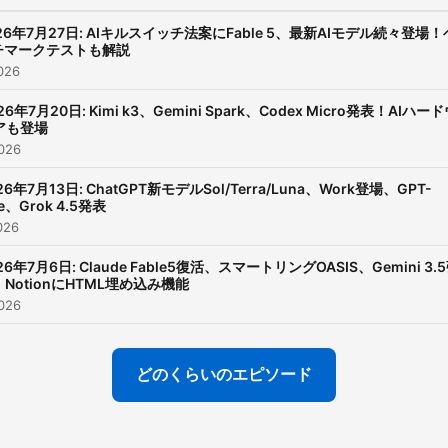
Associate、Amazon Jap
Account Manager、AI開
26年7月27日: AIキルスイッチ法案にFable 5、最新AIモデル続々登場！
チマークテストも解説
チャーにて取締役を経験後
026
Michikusa株式会社を創設
26年7月20日: Kimi k3、Gemini Spark、Codex Micro発表！AIハー
SNS総フォロワー40万人越
アも登場
ハヤカワ五味： 株式会社ウ
026
代表取締役。 多摩美術大学
26年7月13日: ChatGPT新モデルSol/Terra/Luna、Work登場、GPT-
後の2014にランジェリー
ve、Grok 4.5発表
026
ンド「feast」を2019年に
「ILLUMINATE」を立ち上
26年7月6日: Claude Fable5復活、スマートリングOASIS、Gemini 3.
NotionにHTML埋め込み機能
る。2022年にfeastは事業
026
渡、ILLUMINATEは株式会
ーグレナにM&A。7/1から
どのくらいのエピソード
AI関連の仕事。