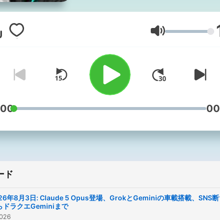
る〜く、"ながら聞き"でき
生成AI関連トピックを主に
上げる番組です。むずかし
音量
は(なるべく)ナシ！わかり
さがウリです♪ ▼コメント 番組
へのコメントや感想は #な
AI まで。 Spotify、Apple
podcast へ、フォローや
:00
00
ト、星☆（評価）をもらえ
とっても嬉しいです！ ▼出演
usutaku： AI研修を提供す
Michikusa株式会社CEO。 
ード
研究開発を行うPKSHA
Technologyを母体とした
26年8月3日: Claude 5 Opus登場、GrokとGeminiの車載搭載、SNS
ンドPKSHA Capitalにて
らドラクエGeminiまで
026