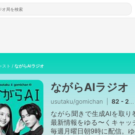
ャスト
ながらAIラジオ
ながらAIラジオ
usutaku/gomichan
|
82 - 2026年8月3日: Claude 5 Opus登場、GrokとGeminiの車載搭載、SNS断ちからドラクエGeminiまで
ながら聞きで生成AIを取り
最新情報をゆる〜くキャッ
毎週月曜日朝9時に配信。ゆ