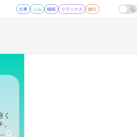
仕事
ジム
睡眠
リラックス
旅行
巻く
チ。