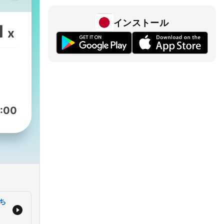
る、
取り
インストール
1
x
い話
やす
がら
コメン
:00
ると
る
AIの
ファ
断ち