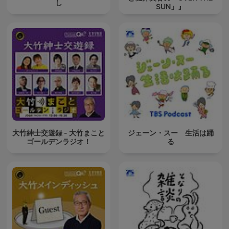
し
SUN」』
大竹紳士交遊録 - 大竹まこと
ジェーン・スー 生活は踊
ゴールデンラジオ！
る