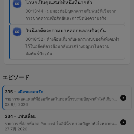
โกหกเป็นคุณสมบัติหนึ่งที่น่ากลัว
00:13:44 · มุมมองต่อปัญหาความสัมพันธ์ที่เริ่มจาก
การขาดความซื่อสัตย์และการปิดบังความจริง
วันนึงอดีตจะตามมาหลอกหลอนปัจจุบัน
00:18:52 · คำเตือนเกี่ยวกับผลกระทบของสิ่งที่เคยทำ
ไว้ในอดีตที่อาจย้อนกลับมาสร้างปัญหาในความ
สัมพันธ์ปัจจุบัน
エピソード
-
335
อดีตของคนรัก
รายการพอดแคสต์พี่อ้อยพี่ฉอดในตอนนี้รวบรวมปัญหาหัวใจที่เกี่ยวข้องกับการเผชิญหน้ากับอดีต ไม่ว่าจะเป็นเรื่องแฟนเก่า การขุดคุ้ยประวัติส่วนตัว หรือความลับในอดีตที่ถูกเปิดเผยขึ้นมาในปัจจุบัน เนื้อหาเน้นไปที่การรับมือกับความรู้สึกของทั้งตนเองและคู่รัก เมื่อสิ่งที่เคยเกิดขึ้นแล้วย้อนกลับมาส่งผลกระทบต่อความสัมพันธ์ในปัจจุบัน
03 8月 2026
-
334
แฟนเพื่อน
รายการ พี่อ้อยพี่ฉอด Podcast ในอีพีนี้รวบรวมปัญหาหัวใจหลากหลายรูปแบบที่ส่งเข้ามาปรึกษา ตั้งแต่ความสัมพันธ์ซับซ้อนระหว่างเพื่อนสนิทกับแฟนเพื่อน การรับมือกับสถานการณ์เมื่อพบว่าแฟนเพื่อนกำลังนอกใจในขณะที่เพื่อนกำลังตั้งครรัง ไปจนถึงการจัดการขอบเขตความเป็นส่วนตัวเมื่อแฟนเพื่อนพยายามเข้ามาอ่านแชทส่วนตัว และปัญหาความหึงหวงระหว่างเพื่อนชายหญิงที่มีระยะห่างไม่เหมาะสม เนื้อหาเน้นการให้คำแนะนำในการใช้สติ การสื่อสารอย่างตรงไปตรงมา และการรักษาความสัมพันธ์ในมิติต่างๆ ของชีวิต
27 7月 2026