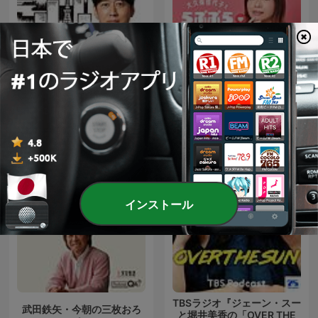
大久保佳代子とらぶぶら
安住紳一郎の日曜天国
LOVE
インストール
TBSラジオ『ジェーン・スー
武田鉄矢・今朝の三枚おろ
と堀井美香の「OVER THE