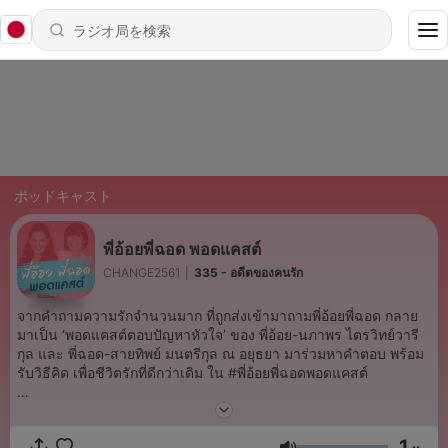
ポッドキャスト
พี่อ้อยพี่ฉอด พอดแคสต์
CHANGE2561
|
335 - อดีตของคนรัก
จากคำถามความรักจำนวนมาก ที่ถูกส่งเข้ามาถามพี่อ้อยพี่ฉอด กลาย
มาเป็น ‘พอดแคสต์ตอบปัญหาหัวใจ’ ของ พี่อ้อย-นภาพร ไตรวิทย์วารี
กุล และ พี่ฉอด-สายทิพย์ มนตรีกุล ณ อยุธยา มาร่วมหาคำตอบ พร้อม
รับวิธีคิด เพื่อชีวิตรักที่ดีกว่าเดิม ใน #พี่อ้อยพี่ฉอดพอดแคสต์
และถ้าคุณมีรักที่หาคำตอบไม่ได้ ส่งมาถามได้ที่
m.me/paoypchod.change2561
1