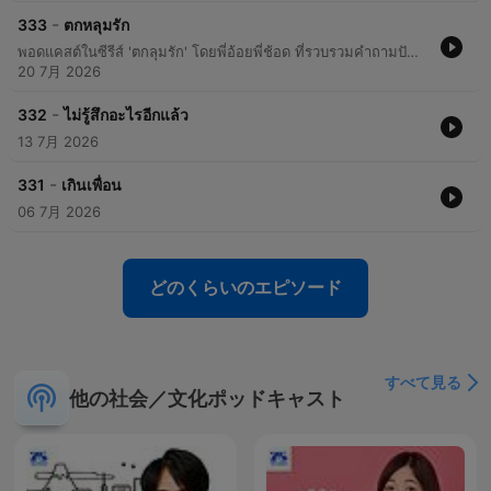
-
333
ตกหลุมรัก
พอดแคสต์ในซีรีส์ 'ตกลุมรัก' โดยพี่อ้อยพี่ช้อด ที่รวบรวมคำถามปัญหาหัวใจจากทางบ้านมาตอบด้วยมุมมองที่เน้นการใช้สติและการเรียนรู้ความสัมพันธ์ เนื้อหาครอบคลุมตั้งแต่ความกังวลในการแอบชอบเพื่อน การรับมือกับความรู้สึกหวั่นไหวเมื่อมีคนใหม่เข้ามาในขณะที่มีแฟนอยู่ ไปจนถึงเทคนิคการสร้างบทสนทนาสำหรับคู่รักมือใหม่ ผู้ดำเนินรายการเน้นย้ำเรื่องการไม่รีบร้อนตัดสินใจหรือเร่งรัดความสัมพันธ์จนเกินไป โดยให้ความสำคัญกับการใช้เวลาเพื่อทำความรู้จักตัวตนของอีกฝ่ายอย่างแท้จริง เพื่อลดความเสี่ยงในการสูญเสียความสัมพันธ์และสร้างรากฐานที่มั่นคงในระยะยาว
20 7月 2026
-
332
ไม่รู้สึกอะไรอีกแล้ว
13 7月 2026
-
331
เกินเพื่อน
06 7月 2026
どのくらいのエピソード
すべて見る
他の社会／文化ポッドキャスト