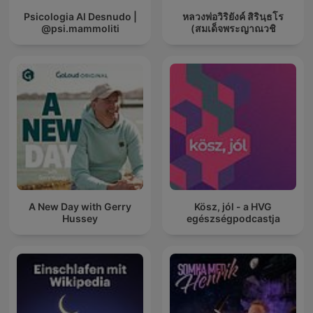
Psicologia Al Desnudo |
หลวงพ่อวิริยังค์ สิรินฺธโร
@psi.mammoliti
(สมเด็จพระญาณวชิ
A New Day with Gerry
Kösz, jól - a HVG
Hussey
egészségpodcastja