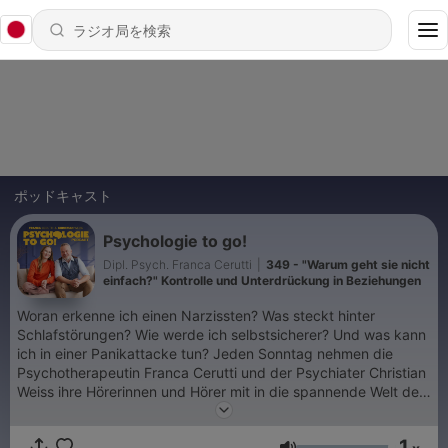
ポッドキャスト
Psychologie to go!
Dipl. Psych. Franca Cerutti
|
349 - "Warum geht sie nicht
einfach?" Kontrolle und Unterdrückung in Beziehungen
Woran erkenne ich einen Narzissten? Was steckt hinter
Schlafstörungen? Wie werde ich selbstsicherer? Und was kann
ich in einer Panikattacke tun? Jeden Sonntag nehmen die
Psychotherapeutin Franca Cerutti und der Psychiater Christian
Weiss ihre Hörerinnen und Hörer mit in die spannende Welt der
Psychologie. Sie greifen auf, was Menschen wirklich bewegt –
Beziehungen, Stress, Eifersucht, Krisen – und verbinden dabei
1