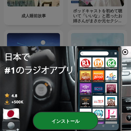
ポッドキャストを初めて聴
成人睡前故事
いて「いいな」と思ったお
姉さんがまさか元セクシー
女優の矢埜
Sleep Sounds Podcast |
Sleep Meditation, White
医学講座
Noise and Sleep Music
インストール