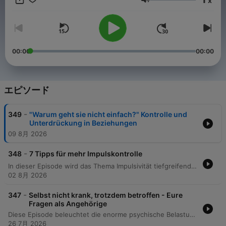
x
Perspektiven, die selten zusammenfinden: Frau und Mann,
音量
Psychologin und Arzt, Verhaltenstherapie und
Tiefenpsychologie, Eule und Lerche. Unterhaltsam, erfrischend
direkt und ganz ohne Fachchinesisch. Mal pragmatische
Impulse für den Alltag, mal fesselnde Lebensgeschichten – und
immer mit überraschenden Aha-Momenten. Wenn du dich und
00:00
00:00
die Welt ein Stück besser verstehen willst, ist »Psychologie to
go!« für dich. Du möchtest mehr über unsere Werbepartner
erfahren? Hier findest du alle Infos & Rabatte:
https://linktr.ee/psychologietogo Du möchtest Werbung in
エピソード
diesem Podcast schalten? Dann erfahre hier mehr über die
Werbemöglichkeiten bei Seven.One Audio:
-
349
"Warum geht sie nicht einfach?" Kontrolle und
https://www.seven.one/portfolio/sevenone-audio
Unterdrückung in Beziehungen
09 8月 2026
-
348
7 Tipps für mehr Impulskontrolle
In dieser Episode wird das Thema Impulsivität tiefgreifend beleuchtet – von alltäglichen Momenten bis hin zu klinischen Störungsbildern wie Pyromanie oder Kleptomanie. Die Moderatorinnen erläutern die neurobiologischen Mechanismen der Impulskontrolle im präfrontalen Kortex und grenzen Impulse klar von Reflexen, Zwängen und Affekten ab. Zudem werden verschiedene Faktoren diskutiert, welche die Fähigkeit zur Hemmung beeinflussen, darunter Schlaf, Alkohol und die psychische Verfassung. Abschließend werden praktische Strategien wie Stimuluskontrolle, Wenn-Dann-Pläne und konstruktive Verhaltensanalysen vorgestellt, um die Selbstregulation im Alltag zu stärken.
02 8月 2026
-
347
Selbst nicht krank, trotzdem betroffen - Eure
Fragen als Angehörige
Diese Episode beleuchtet die enorme psychische Belastung für Angehörige von Menschen mit psychischen Erkrankungen wie Schizophrenie, Depressionen oder bipolaren Störungen. Es werden praktische Kommunikationsstrategien wie der LEAP-Ansatz vorgestellt, um trotz fehlender Krankheitseinsicht eine Beziehungsebene zu halten und Krisen sicher zu bewältigen. Zudem thematisiert die Folge die Notwendigkeit von Abgrenzung und Selbstfürsorge, um Schuldgefühle und Überforderung zu vermeiden. Ein besonderer Fokus liegt auf den langfristigen Auswirkungen für Familienmitglieder, der Gefahr der Parentifizierung bei Kindern sowie der entlastenden Bedeutung von Selbsthilfegruppen.
26 7月 2026