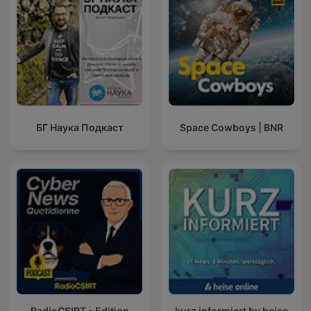
БГ Наука Подкаст
Space Cowboys | BNR
RadioCSIRT - Edition
kurz informiert by heise