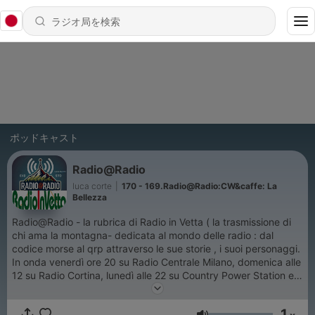
ポッドキャスト
Radio@Radio
luca corte
|
170 - 169.Radio@Radio:CW&caffe: La
Bellezza
Radio@Radio - la rubrica di Radio in Vetta ( la trasmissione di
chi ama la montagna- dedicata al mondo delle radio : dal
codice morse al qrp attraverso le sue storie , i suoi personaggi.
In onda venerdì ore 20 su Radio Centrale Milano, domenica alle
12 su Radio Cortina, lunedì alle 22 su Country Power Station e
martedì ore 22 su Radio Station One
1