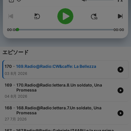
x
音量
00:00
00:00
エピソード
-
170
169.Radio@Radio:CW&caffe: La Bellezza
03 8月 2026
-
169
170.Radio@Radio:lettera.8.Un soldato, Una
Promessa
04 8月 2026
-
168
168.Radio@Radio:lettera.7.Un soldato, Una
Promessa
27 7月 2026
-
167
167.Radio@Radio: Gabriele IZ4APU e la sua prima