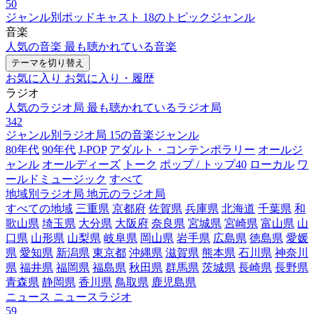
50
ジャンル別ポッドキャスト
18のトピックジャンル
音楽
人気の音楽
最も聴かれている音楽
テーマを切り替え
お気に入り
お気に入り・履歴
ラジオ
人気のラジオ局
最も聴かれているラジオ局
342
ジャンル別ラジオ局
15の音楽ジャンル
80年代
90年代
J-POP
アダルト・コンテンポラリー
オールジ
ャンル
オールディーズ
トーク
ポップ / トップ40
ローカル
ワ
ールドミュージック
すべて
地域別ラジオ局
地元のラジオ局
すべての地域
三重県
京都府
佐賀県
兵庫県
北海道
千葉県
和
歌山県
埼玉県
大分県
大阪府
奈良県
宮城県
宮崎県
富山県
山
口県
山形県
山梨県
岐阜県
岡山県
岩手県
広島県
徳島県
愛媛
県
愛知県
新潟県
東京都
沖縄県
滋賀県
熊本県
石川県
神奈川
県
福井県
福岡県
福島県
秋田県
群馬県
茨城県
長崎県
長野県
青森県
静岡県
香川県
鳥取県
鹿児島県
ニュース
ニュースラジオ
59