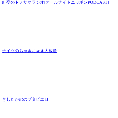
蛙亭のトノサマラジオ[オールナイトニッポンPODCAST]
ナイツのちゃきちゃき大放送
きしたかののブタピエロ