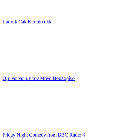
Ludruk Cak Kartolo dkk
Ό,τι να 'ναι με τον Μάνο Βουλαρίνο
Friday Night Comedy from BBC Radio 4