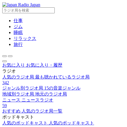
Radio Japan
仕事
ジム
睡眠
リラックス
旅行
お気に入り
お気に入り・履歴
ラジオ
人気のラジオ局
最も聴かれているラジオ局
342
ジャンル別ラジオ局
15の音楽ジャンル
地域別ラジオ局
地元のラジオ局
ニュース
ニュースラジオ
59
おすすめ
人気のラジオ局一覧
ポッドキャスト
人気のポッドキャスト
人気のポッドキャスト