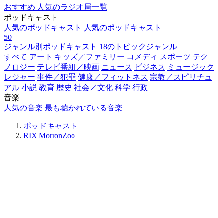
おすすめ
人気のラジオ局一覧
ポッドキャスト
人気のポッドキャスト
人気のポッドキャスト
50
ジャンル別ポッドキャスト
18のトピックジャンル
すべて
アート
キッズ／ファミリー
コメディ
スポーツ
テク
ノロジー
テレビ番組／映画
ニュース
ビジネス
ミュージック
レジャー
事件／犯罪
健康／フィットネス
宗教／スピリチュ
アル
小説
教育
歴史
社会／文化
科学
行政
音楽
人気の音楽
最も聴かれている音楽
ポッドキャスト
RIX MorronZoo