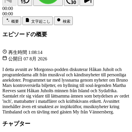
00:00
00:00
概要
文字起こし
検索
エピソードの概要
再生時間
1:08:14
公開日
07 8月 2026
I detta avsnitt av Morgonso-podden diskuterar Håkan Juholt och
programledarna allt från musikval och kändisnyheter till personliga
anekdoter. Programmet tar med lyssnarna genom nyheter om Bruno
Mars kontroversiella biljetter, en hyllning till soul-legenden Martha
Reeves samt Håkan Juholts minnen från Island och Sydafrika.
Samtalet rör sig vidare till lättsamma ämnen som betydelsen av ordet
'isch', matrabatter i mataffärer och kräftskivans etikett. Avsnittet
innehåller även ett smaktest av insjökräftor, musiknyheter kring
Timbaland och en tävling med gästen My från Vännersberg.
チャプター