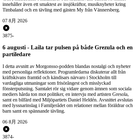
innehåller även ett smaktest av insjökräftor, musiknyheter kring
Timbaland och en tävling med gästen My från Vännersberg.
07 8月 2026
3875
-
6 augusti - Laila tar pulsen på både Grezula och en
partiledare
I detta avsnitt av Morgonsso-podden blandas nostalgi och nyheter
med personliga reflektioner. Programledarna diskuterar allt från
kräftskivans framtid och kändisars närvaro i Stockholm till
vardagliga utmaningar som frisörångest och misslyckad
fönsterputsning. Samtalet rör sig vidare genom ämnen som sociala
mediers hårda ton mot politiker, en intervju med artisten Gresola,
samt en bilfärd med Miljöpartiets Daniel Heldén. Avsnittet avslutas
med lyssnarinslag i Familjerådet om relationer mellan föräldrar och
barn samt en spännande tävling.
06 8月 2026
3874
-