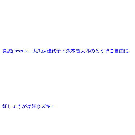
真誠presents 大久保佳代子・森本晋太郎のどうぞご自由に
紅しょうがは好きズキ！