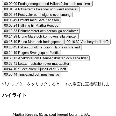
00:00:00
Fredagsmorgon med Håkan Juholt och musikval
00:01:54
Riksaffems kalender och kändisnyheter
00:02:34
Festivaler och helgens evenemang
00:03:49
Ordjakt med Sara Karlsson
00:05:24
Hyllning till Martha Reeves
00:10:33
Dokumentärer och personliga anekdoter
00:14:29
Bruno Mars och kontroversiella biljetter
00:15:19
Bruno Mars och fredagspepp
00:16:32
Vad betyder 'isch'?
00:18:45
Håkan Juholt i studion: Hybris och Island
00:24:19
Rogers Sverigequiz: Politik
00:30:13
Anekdoter om Elfenbenskusten och sena tider
00:32:41
Lottas frustration över matrabatter
00:44:16
Succéleken: Djuholt eller Buholt
00:58:44
Timbaland och musikinslag
チャプターをクリックすると、その場面に直接移動します
ハイライト
Martha Reeves, 85 år, soul-legend borta i USA.