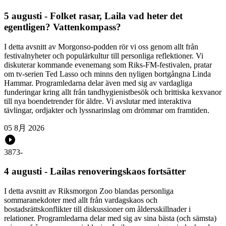
5 augusti - Folket rasar, Laila vad heter det
egentligen? Vattenkompass?
I detta avsnitt av Morgonso-podden rör vi oss genom allt från
festivalnyheter och populärkultur till personliga reflektioner. Vi
diskuterar kommande evenemang som Riks-FM-festivalen, pratar
om tv-serien Ted Lasso och minns den nyligen bortgångna Linda
Hammar. Programledarna delar även med sig av vardagliga
funderingar kring allt från tandhygienistbesök och brittiska kexvanor
till nya boendetrender för äldre. Vi avslutar med interaktiva
tävlingar, ordjakter och lyssnarinslag om drömmar om framtiden.
05 8月 2026
3873
-
4 augusti - Lailas renoveringskaos fortsätter
I detta avsnitt av Riksmorgon Zoo blandas personliga
sommaranekdoter med allt från vardagskaos och
bostadsrättskonflikter till diskussioner om åldersskillnader i
relationer. Programledarna delar med sig av sina bästa (och sämsta)