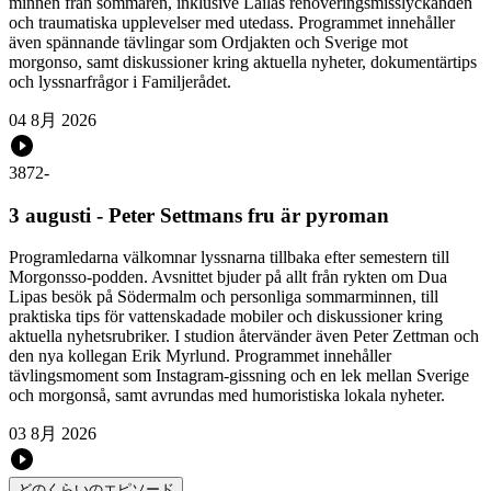
minnen från sommaren, inklusive Lailas renoveringsmisslyckanden
och traumatiska upplevelser med utedass. Programmet innehåller
även spännande tävlingar som Ordjakten och Sverige mot
morgonso, samt diskussioner kring aktuella nyheter, dokumentärtips
och lyssnarfrågor i Familjerådet.
04 8月 2026
3872
-
3 augusti - Peter Settmans fru är pyroman
Programledarna välkomnar lyssnarna tillbaka efter semestern till
Morgonsso-podden. Avsnittet bjuder på allt från rykten om Dua
Lipas besök på Södermalm och personliga sommarminnen, till
praktiska tips för vattenskadade mobiler och diskussioner kring
aktuella nyhetsrubriker. I studion återvänder även Peter Zettman och
den nya kollegan Erik Myrlund. Programmet innehåller
tävlingsmoment som Instagram-gissning och en lek mellan Sverige
och morgonså, samt avrundas med humoristiska lokala nyheter.
03 8月 2026
どのくらいのエピソード