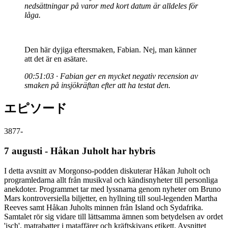
nedsättningar på varor med kort datum är alldeles för
låga.
Den här dyjiga eftersmaken, Fabian. Nej, man känner
att det är en asätare.
00:51:03 · Fabian ger en mycket negativ recension av
smaken på insjökräftan efter att ha testat den.
エピソード
3877
-
7 augusti - Håkan Juholt har hybris
I detta avsnitt av Morgonso-podden diskuterar Håkan Juholt och
programledarna allt från musikval och kändisnyheter till personliga
anekdoter. Programmet tar med lyssnarna genom nyheter om Bruno
Mars kontroversiella biljetter, en hyllning till soul-legenden Martha
Reeves samt Håkan Juholts minnen från Island och Sydafrika.
Samtalet rör sig vidare till lättsamma ämnen som betydelsen av ordet
'isch', matrabatter i mataffärer och kräftskivans etikett. Avsnittet