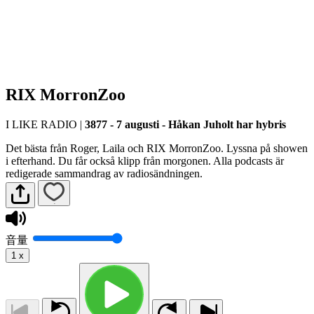
RIX MorronZoo
I LIKE RADIO
|
3877 - 7 augusti - Håkan Juholt har hybris
Det bästa från Roger, Laila och RIX MorronZoo. Lyssna på showen
i efterhand. Du får också klipp från morgonen. Alla podcasts är
redigerade sammandrag av radiosändningen.
音量
1
x