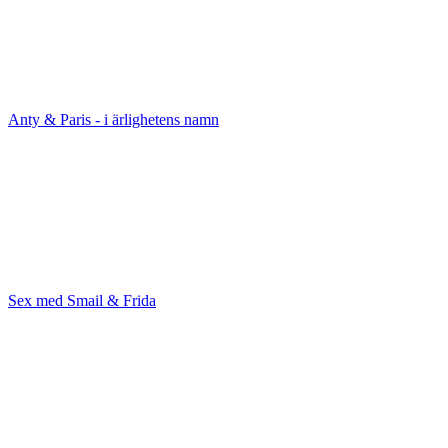
Anty & Paris - i ärlighetens namn
Sex med Smail & Frida