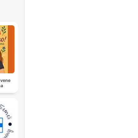
ovene
na