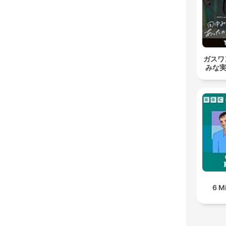
ガスワン
みな実
6 M