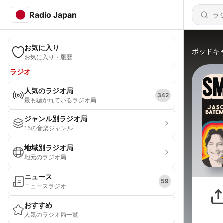
Radio Japan
お気に入り
ポッドキ
お気に入り・履歴
ラジオ
人気のラジオ局
342
最も聴かれているラジオ局
ジャンル別ラジオ局
15の音楽ジャンル
地域別ラジオ局
地元のラジオ局
ニュース
59
ニュースラジオ
おすすめ
人気のラジオ局一覧