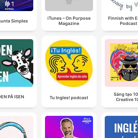
iTunes – On Purpose
Finnish with 
gunta Simples
Magazine
Podcast
Sáng tạo 10
EN PÅ ISEN
Tu Ingles! podcast
Creative 1