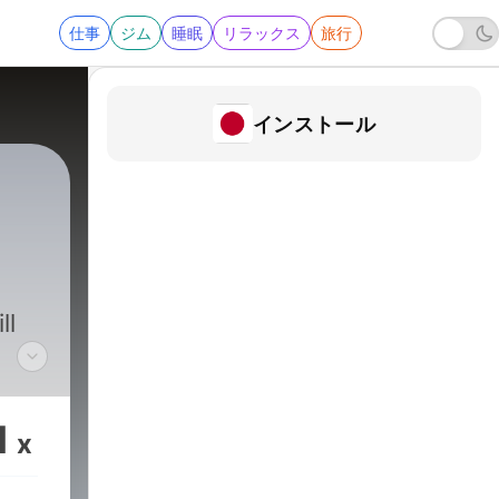
仕事
ジム
睡眠
リラックス
旅行
インストール
|
404 - "Professor Brian Cox"
ll
e
n
1
x
e