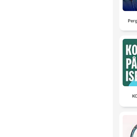
Per
KO