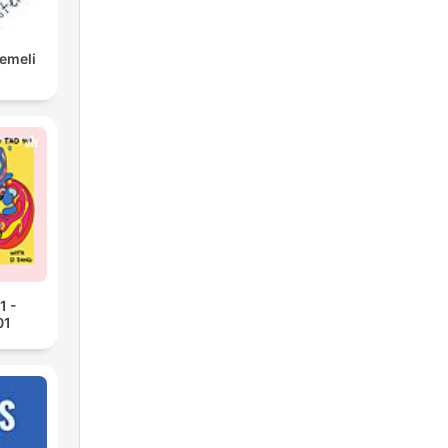
Eemeli
1 -
01