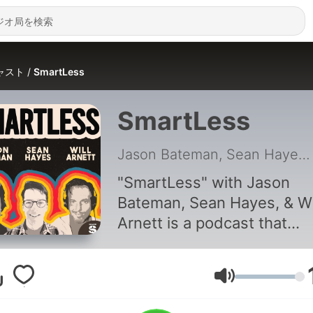
ャスト
SmartLess
SmartLess
Jason Bateman, Sean Hayes, Will Arnett
"SmartLess" with Jason
Bateman, Sean Hayes, & Wi
Arnett is a podcast that
connects and unites peopl
from all walks of life to lear
about shared experiences
音量
through thoughtful dialogu