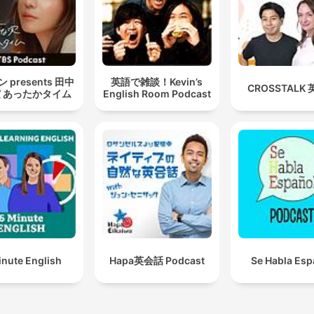
 presents 田中
英語で雑談！Kevin’s
CROSSTALK
 あったかタイム
English Room Podcast
inute English
Hapa英会話 Podcast
Se Habla Esp