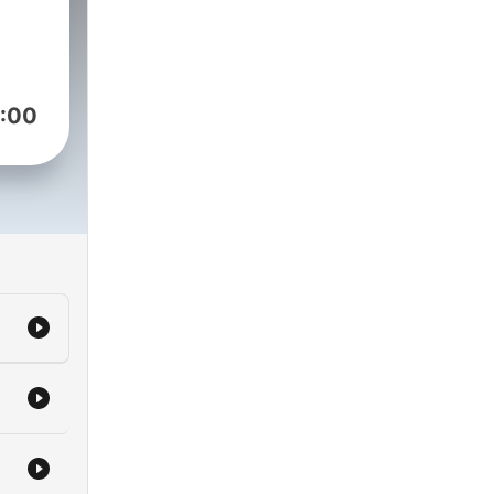
f
ts
to
:00
 is
d
ed
d
en
Less
ng