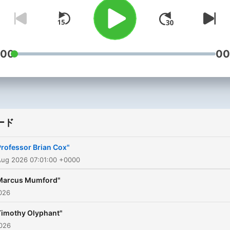
and organic hilarity. A nice
surprise: in each episode o
SmartLess, one of the hos
reveals his mystery guest 
:00
00
the other two. What ensues
a genuinely improvised an
authentic conversation fill
with laughter and newfoun
ード
knowledge to feed the
SmartLess mind. Subscribe to
Professor Brian Cox"
SiriusXM Podcasts+ to list
Aug 2026 07:01:00 +0000
to new episodes of Smart
Marcus Mumford"
ad-free and a whole week
026
early. Start a free trial now on
Timothy Olyphant"
Apple Podcasts or by visiti
026