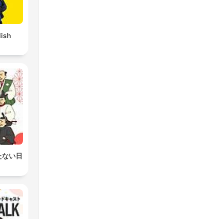
lish
たない日