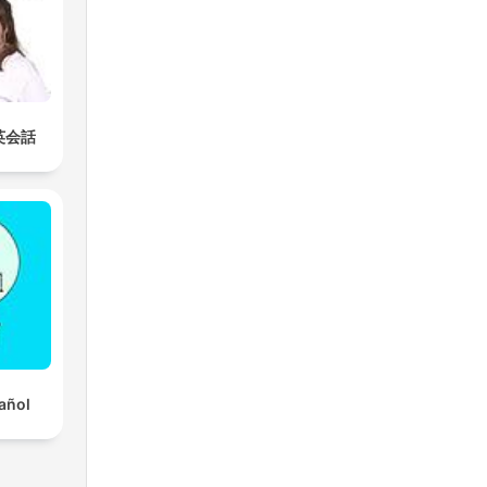
 英会話
añol