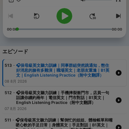
x
助你更容易理解和記住英語表達方式。 逼真的英語對話：真實場景
音量
下的對話，讓你感受到英語的實際應用，提高聽力理解。 隨時隨地
的學習：我們的影片設計讓你可以在開車、通勤或做家務工作的同
時，充分利用寶貴的時間進行英語學習。 多元的主題：無論是旅
遊、文化、新聞還是娛樂，我們的影片涵蓋了各種主題，滿足不同
人的興趣。 無論你是初學者還是已經有一定英語基礎的學習者，我
00:00
00:00
們都為你提供了合適的聽力練習。訂閱我們的節目，享受學習的樂
趣，同時提升你的英語聽力。 別忘了分享給你的朋友，讓更多人一
起在生活中實現英語進步的目標。無論你是準備考試、提升工作技
能還是純粹愛好英語，"一小時聽英文"都是你的最佳學習夥伴。讓
エピソード
我們一起開始，讓英語能力變得更好，並能夠在日常生活中流暢地
與人交談吧！ -- Hosting provided by
SoundOn
-
513
🎧保母級英文聽力訓練｜同事群組突然跳通知，憋住
好消息的臉有多難演｜職場英文｜老朋友重逢｜B1英
文｜English Listening Practice（附中文翻譯）
08 8月 2026
-
512
🎧保母級英文聽力訓練｜手機摔裂衝門市，店員一句
話讓你續約兩年｜電信英文｜門市對話｜B1英文｜
English Listening Practice（附中文翻譯）
07 8月 2026
-
511
🎧保母級英文聽力訓練｜幫倒忙的姐姐、體檢帳單和嘴
硬心軟的手足日常｜身體英文｜手足對話｜B1英文｜