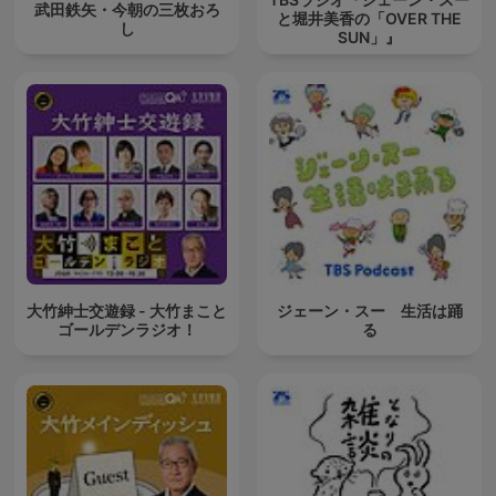
武田鉄矢・今朝の三枚おろ
と堀井美香の「OVER THE
し
SUN」』
大竹紳士交遊録 - 大竹まこと
ジェーン・スー 生活は踊
ゴールデンラジオ！
る