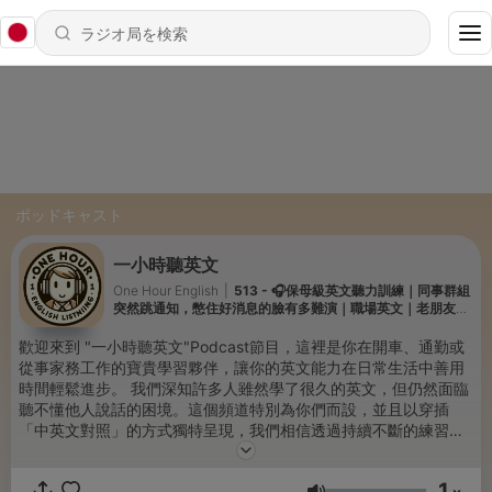
ポッドキャスト
一小時聽英文
One Hour English
|
513 - 🎧保母級英文聽力訓練｜同事群組
突然跳通知，憋住好消息的臉有多難演｜職場英文｜老朋友重
逢｜B1英文｜English Listening Practice（附中文翻譯）
歡迎來到 "一小時聽英文"Podcast節目，這裡是你在開車、通勤或
從事家務工作的寶貴學習夥伴，讓你的英文能力在日常生活中善用
時間輕鬆進步。 我們深知許多人雖然學了很久的英文，但仍然面臨
聽不懂他人說話的困境。這個頻道特別為你們而設，並且以穿插
「中英文對照」的方式獨特呈現，我們相信透過持續不斷的練習，
你能夠更快上手，能夠聽懂別人想表達什麼，並能夠流暢地與人交
談。 我們的影片特色包括： 中英文對照：中文和英文相互輔助，幫
1