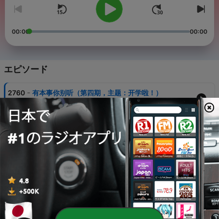
00:00
00:00
エピソード
-
2760
有本事你别听（第四期，主题：开学啦！）
22 2月 2014
-
2759
有本事你别听（102期，主题：世界上最遥远的距离
是啥子哟？）
12 1月 2015
-
2758
有本事你别听（335期 主题：“烦”你Gun粗去！）
31 12月 2015
-
2757
有本事你别听（334期 主题：你被“逼”了么？）
30 12月 2015