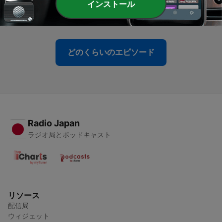
インストール
-
2756
有本事你别听（333期 主题：教你如何逆袭学霸！）
29 12月 2015
どのくらいのエピソード
Radio Japan
ラジオ局とポッドキャスト
リソース
配信局
ウィジェット