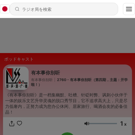
ポッドキャスト
有本事你别听
有本事你别听
|
2760 - 有本事你别听（第四期，主题：开学
啦！）
《有本事你别听》是一档集幽默、吐槽、针砭时弊、讽刺小伙伴于
一体的娱乐文艺升华灵魂的脱口秀节目，它不追求高大上，只是尽
力低奢内，正努力成为您办公休闲、居家旅行、喝酒会友的必备佳
品！
1
x
音量