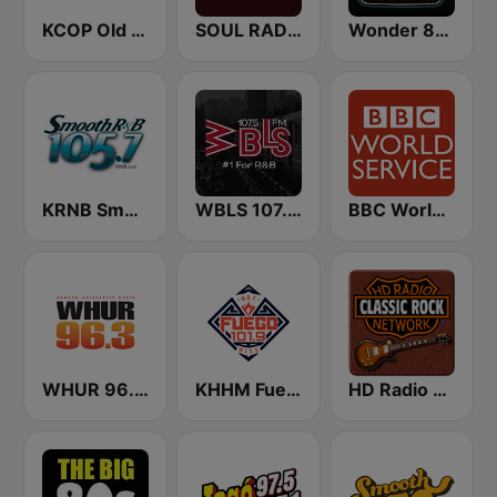
KCOP Old School 104.7 FM
SOUL RADIO Classics
Wonder 80's
KRNB Smooth R&B 105.7 FM (US Only)
WBLS 107.5 FM (US Only)
BBC World Service
WHUR 96.3 FM
KHHM Fuego 101.9
HD Radio - Classic Rock