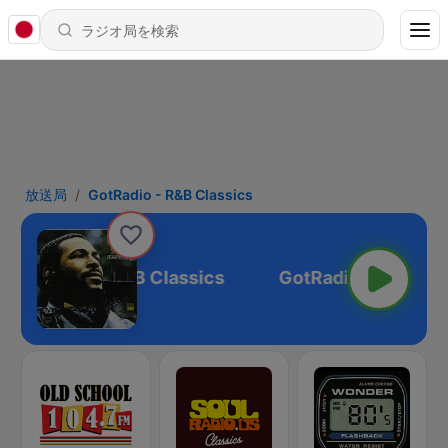
放送局
GotRadio - R&B Classics
GotRadio - R&B Classics