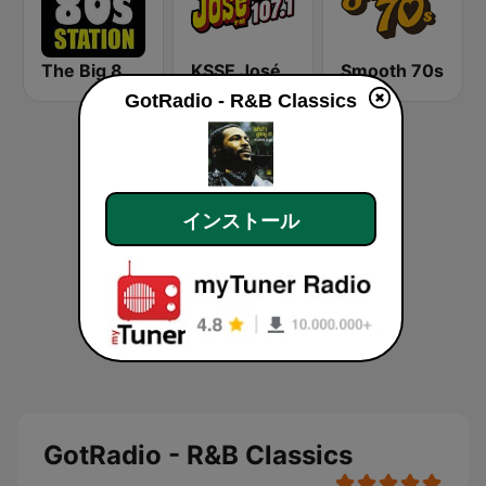
The Big 80s Station
KSSE José 97.5 y 107.1
Smooth 70s
GotRadio - R&B Classics
インストール
GotRadio - R&B Classics