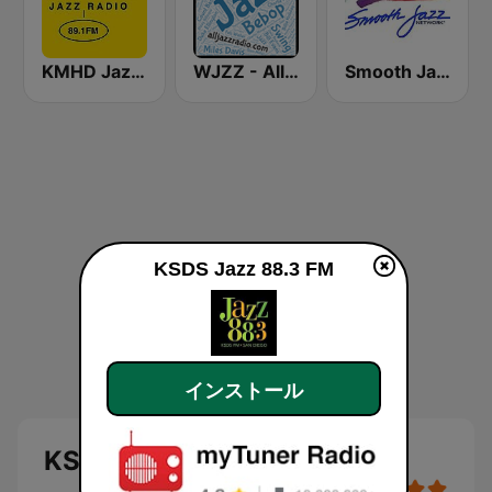
KMHD Jazz Radio 89.1
WJZZ - All Jazz Radio
Smooth Jazz Network
KSDS Jazz 88.3 FM
インストール
KSDS Jazz 88.3 FM