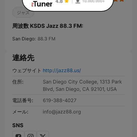
ジャズ
周波数 KSDS Jazz 88.3 FM:
San Diego:
88.3 FM
連絡先
ウェブサイト
http://jazz88.us/
住所:
San Diego City College, 1313 Park
Blvd, San Diego, CA 92101, USA
電話番号:
619-388-4027
メール:
info@jazz88.org
SNS