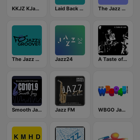
KKJZ KJazz 88.1 FM
Laid Back Jazz
The Jazz Groove (Mix #1)
The Jazz Groove Mix #2
Jazz24
A Taste of Jazz
Smooth Jazz CD 101.9 FM
Jazz FM
WBGO Jazz 88.3 FM