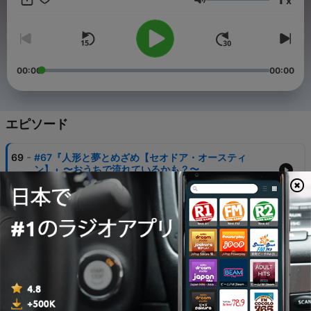
x
音量
00:00
00:00
エピソード
-
69
#67『人形と夢とめざめ【セオドア・オースティ
ン】』〜おうちで流れているかも？〜
19 1月 2023
-
68
#66『ユーモレスク【ドヴォルザーク】』〜ユーモア
に溢れて〜
12 1月 2023
-
67
#65 年末年始ラジオ【今年もありがとうございまし
た！！】
30 12月 2022