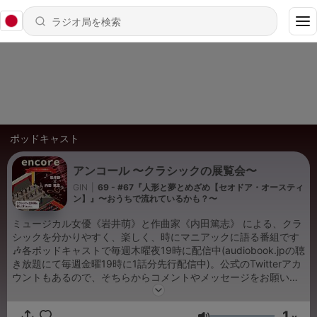
ポッドキャスト
アンコール 〜クラシックの展覧会〜
GIN
|
69 - #67『人形と夢とめざめ【セオドア・オースティ
ン】』〜おうちで流れているかも？〜
ミュージカル女優《岩井萌》と作曲家《内田篤志》 による、クラ
シックを分かりやすく、楽しく、時にマニアックに語る番組です
🎶各ポッドキャストで毎週木曜夜19時に配信中(audiobook.jpの聴
き放題にて毎週金曜19時に1話分先行配信中)。公式のTwitterアカ
ウントもあるので、そちらからコメントやメッセージをお願いし
ます!!
1