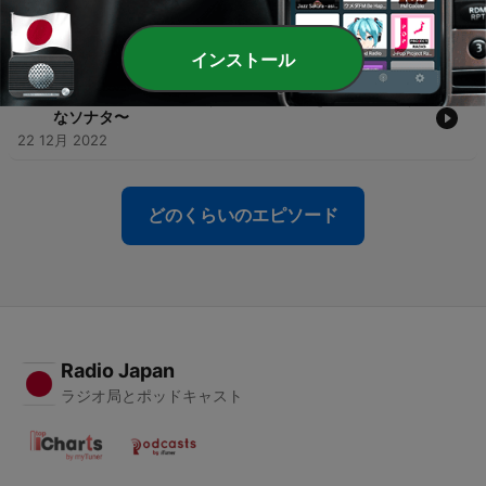
-
66
#64『そりすべり【ルロイ・アンダーソン】〜雪と風
が踊る音のヒ・ミ・ツ！〜』
24 12月 2022
インストール
-
65
#63『月光【ベートーヴェン】〜形式を破った型破り
なソナタ〜
22 12月 2022
どのくらいのエピソード
Radio Japan
ラジオ局とポッドキャスト