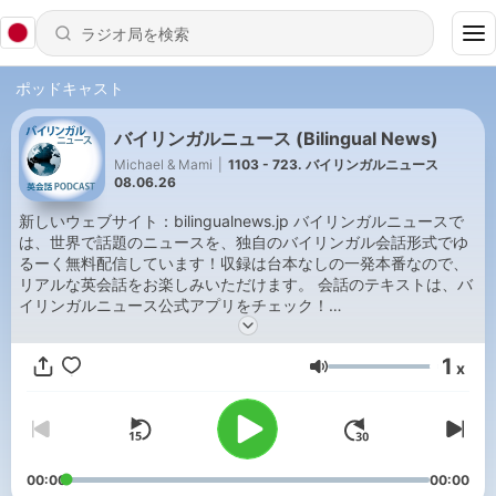
ポッドキャスト
バイリンガルニュース (Bilingual News)
Michael & Mami
|
1103 - 723. バイリンガルニュース
08.06.26
新しいウェブサイト：bilingualnews.jp バイリンガルニュースで
は、世界で話題のニュースを、独自のバイリンガル会話形式でゆ
るーく無料配信しています！収録は台本なしの一発本番なので、
リアルな英会話をお楽しみいただけます。 会話のテキストは、バ
イリンガルニュース公式アプリをチェック！
itunes.com/bilingualnews 楽しく英語を聴いて、英語力アップを
目指してみませんか？ Bilingual News is a free English and
1
x
Japanese news podcast. Casual and unedited colloquial
音量
language learning experience through a weekly review of
relevant news topics! Transcriptions for each episode are
available via the Bilingual News: Transcripts app at
itunes.com/bilingualnews. Join us and improve your Japanese
language ability!
00:00
00:00