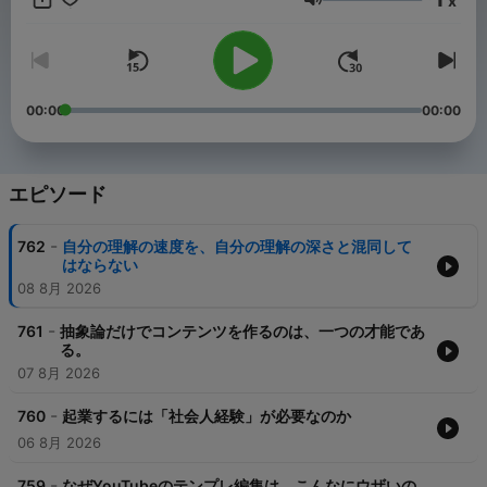
x
語を動画で） www.youtube.com/@Shigeki-Sensei ◆ブログ
音量
https://businessnihongo555.blogspot.com/ ◆Instagram
https://www.instagram.com/shigeki_sensei555/ ◆電子書籍
www.amazon.co.jp/dp/B0DSWMHJRZ ◆オーディオブック（海
外在住者向け） https://payhip.com/ShigekiSensei ◆ご感想・お
問い合わせはこちら https://forms.gle/Ph1frcztsKPEH5H79
00:00
00:00
エピソード
-
762
自分の理解の速度を、自分の理解の深さと混同して
はならない
08 8月 2026
-
761
抽象論だけでコンテンツを作るのは、一つの才能であ
る。
07 8月 2026
-
760
起業するには「社会人経験」が必要なのか
06 8月 2026
-
759
なぜYouTubeのテンプレ編集は、こんなにウザいの