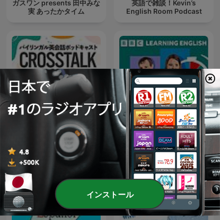
ガスワン presents 田中みな
英語で雑談！Kevin’s
実 あったかタイム
English Room Podcast
CROSSTALK 英会話
6 Minute English
インストール