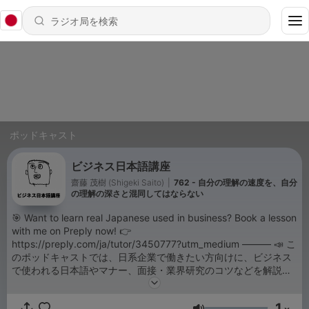
ポッドキャスト
ビジネス日本語講座
齋藤 茂樹 (Shigeki Saito)
|
762 - 自分の理解の速度を、自分
の理解の深さと混同してはならない
🎯 Want to learn real Japanese used in business? Book a lesson
with me on Preply now! 👉
https://preply.com/ja/tutor/3450777?utm_medium ——— 📣 こ
のポッドキャストでは、日系企業で働きたい方向けに、ビジネス
で使われる日本語やマナー、面接・業界研究のコツなどを解説し
ています。 ◆ 無料メルマガ（濃い学びを得たい方に）
https://my162p.com/p/r/odSmegng ◆ YouTube（ビジネス日本
1