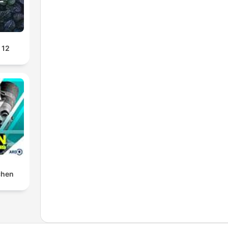
 12
chen