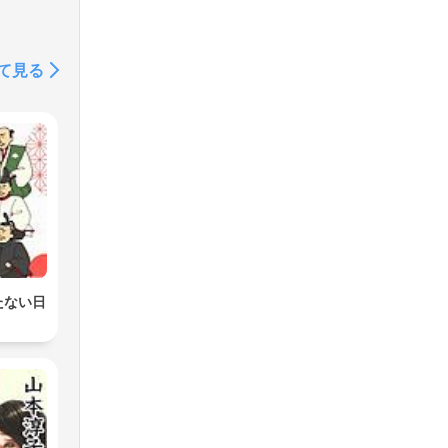
ding
て見る
her
ng
,
nd
ng
たない日
ming
and
oric
ver
line