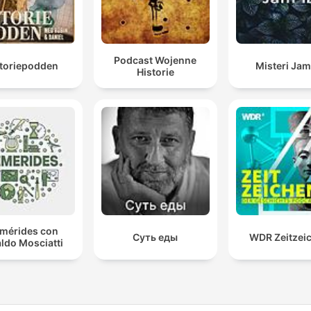
Podcast Wojenne
storiepodden
Misteri Jam
Historie
emérides con
Суть еды
WDR Zeitzei
ldo Mosciatti