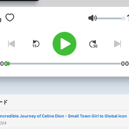
story from modest childho
as the baby of a large Fre
Canadian family where her
音量
prodigious singing talents
were first discovered
performing in local piano b
around her rural Quebec
hometown. We follow you
:00
00
Celine’s starmaking traject
after family friend-turned-
manager René Angélil first
hears her talent at just age
ード
later mortgaging his home 
finance her meteoric rise t
Incredible Journey of Celine Dion - Small Town Girl to Global Icon
Francophone stardom on e
024