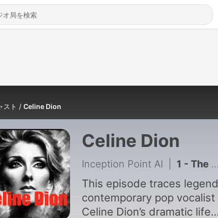
ャスト
Celine Dion
Celine Dion
Inception Point AI
|
1 - The Incredible Journey of Celine Dion - Small Town Girl to Global Icon
This episode traces legen
contemporary pop vocalist
Celine Dion’s dramatic life