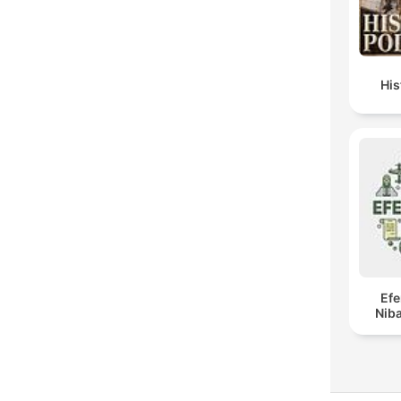
Hi
Ef
Niba