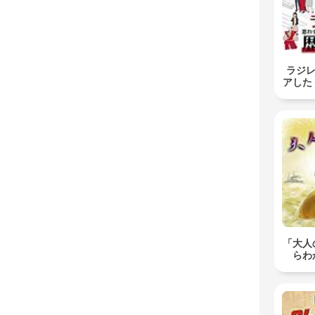
ラジレ
アした
「大人
らわ