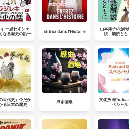
remains driven to overcom
health struggles and honor
late husband’s legacy thro
キ 〜思わずシェ
山本淳子の源氏
future song. Her unlikely s
Entrez dans l'Histoire
くなる歴史の話〜
説 朗読とと
town origins-to-worldwide
fame story exemplifies ho
humble beginnings cannot
restrain extraordinary talen
fueled by resilience. This
content was created in
partnership and with the h
of Artificial Intelligence AI.
の近代史」今だか
文化放送Podca
歴史酒場
かる日本の歴史
ペシャル