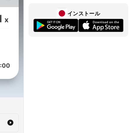
od
nch-
インストール
1
x
ars
ng
:00
ory
 12,
to
o
arly