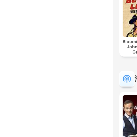
Bloomi
John
G