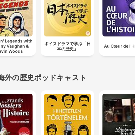
n' Legends with
ボイスドラマで学ぶ「日
ny Vaughan &
Au Cœur de l'H
本の歴史」
avin Woods
海外の歴史ポッドキャスト