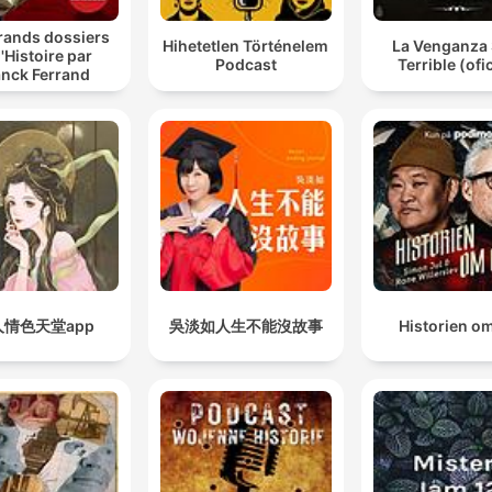
rands dossiers
Hihetetlen Történelem
La Venganza 
l'Histoire par
Podcast
Terrible (ofic
anck Ferrand
人情色天堂app
吳淡如人生不能沒故事
Historien om