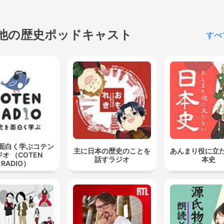
records. Her mature voice
stuns global audiences lea
to decades filling arenas
他の歴史ポッドキャスト
すべ
worldwide, highlighted by 
iconic Titanic movie theme
cementing unmatched
superstardom. After settli
into a Las Vegas residency
she tragically loses husba
René to cancer while battli
her own rare neurological
面白く学ぶコテン
主に日本の歴史のことを
あんまり役に立
オ （COTEN
condition forcing a perfor
話すラジオ
本史
RADIO）
hiatus. Despite adversity 
uncertainty plaguing a hist
40-year career boasting o
200 million albums sold, Ce