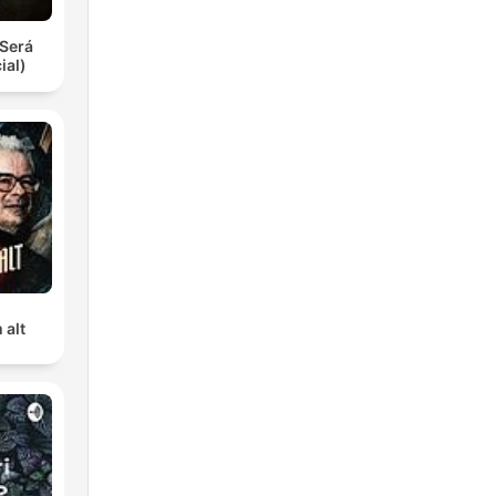
Será
ial)
 alt