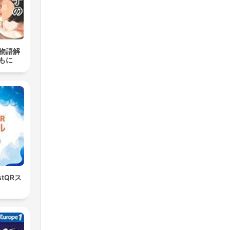
e
 her
ugh
物語解
mall-
もに
-
w
t
elp
stQRス