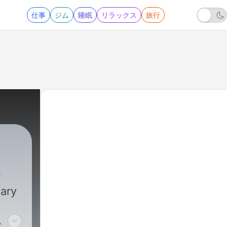
仕事
ジム
睡眠
リラックス
旅行
dary