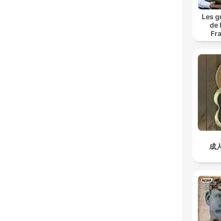
Les g
de 
Fr
成