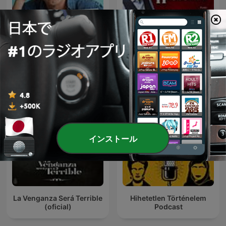
Les grands dossiers de
The Way I Heard It with
l'Histoire par Franck
Mike Rowe
Ferrand
インストール
La Venganza Será Terrible
Hihetetlen Történelem
(oficial)
Podcast