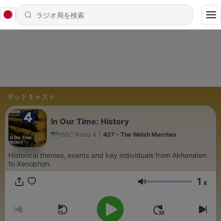
ポッドキャスト
In Our Time: History
BBC Radio 4
|
427 - The Welsh Marches
Historical themes, events and key individuals from Akhenaten
to Xenophon.
1
x
音量