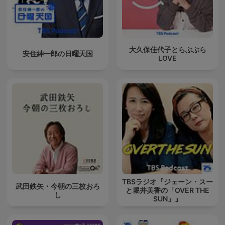
大久保佳代子とらぶぶら
安住紳一郎の日曜天国
LOVE
TBSラジオ『ジェーン・スー
武田鉄矢・今朝の三枚おろ
と堀井美香の「OVER THE
し
SUN」』