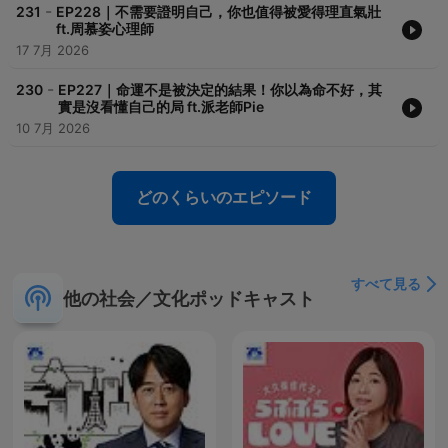
-
231
EP228｜不需要證明自己，你也值得被愛得理直氣壯
ft.周慕姿心理師
17 7月 2026
-
230
EP227｜命運不是被決定的結果！你以為命不好，其
實是沒看懂自己的局 ft.派老師Pie
10 7月 2026
どのくらいのエピソード
すべて見る
他の社会／文化ポッドキャスト