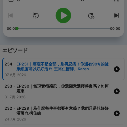
音量
💎一起上船尋寶，打開你的#人生藏寶圖💎
￣￣￣￣￣￣￣￣￣￣￣￣￣￣￣￣￣￣￣
🎁 節目更新 ➔ 每週五上架
📧 合作需求 ➔ bowielifemap@gmail.com
00:00
00:00
📧 聽眾投稿 ➔ askbowielifemap@gmail.com
💎 主持人FB ➔ 曾寶儀Bowie
💎 主持人IG ➔ bowie0221
💎 YT頻道 ➔ youtube.com/@bowielifemap
エピソード
⛏ 贊助鏟子 ➔ https://bit.ly/39AliSk
-
234
EP231｜癌症不是全部，別再忍痛！你還有99%的健
康細胞可以好好活 ft. 王裕仁醫師、Karen
07 8月 2026
-
233
EP230｜當現實很殘忍，你還願意選擇善良嗎？ft.柯
震東
31 7月 2026
-
232
EP229｜為什麼每件事都要有意義？我們只是想好好
活著 ft.柯佳嬿
24 7月 2026