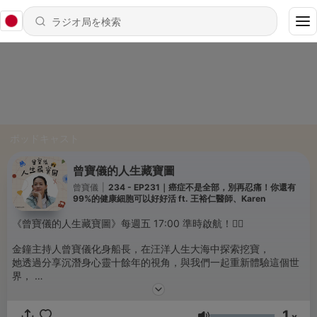
ポッドキャスト
曾寶儀的人生藏寶圖
曾寶儀
|
234 - EP231｜癌症不是全部，別再忍痛！你還有
99%的健康細胞可以好好活 ft. 王裕仁醫師、Karen
《曾寶儀的人生藏寶圖》每週五 17:00 準時啟航！🏴‍☠
金鐘主持人曾寶儀化身船長，在汪洋人生大海中探索挖寶，
她透過分享沉潛身心靈十餘年的視角，與我們一起重新體驗這個世
界，
Have Fun! 讓習以為常的日子，成為專屬於你的奇蹟寶藏！
＿＿＿＿＿＿＿＿＿＿＿＿＿＿＿＿＿＿＿
1
x