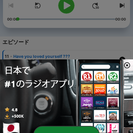
00:00
00:00
エピソード
-
11
Have you loved yourself ???
09 3月 2022
-
10
(Easy Podcast) Hello 2022
30 1月 2022
-
9
(Easy Podcast) Toxic Relationship
17 3月 2021
-
8
(Easy Podcast) Learned from 2020, Hope for 2021
11 2月 2021
-
7
(Easy Podcast) Get to Know More About EEC