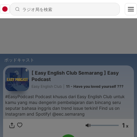
ポッドキャスト
[ Easy English Club Semarang ] Easy
Podcast
Easy English Club
|
11 - Have you loved yourself ???
#EasyPodcast Podcast khusus dari Easy English Club untuk
kamu yang mau dengerin pembelajaran dan bincang seru
seputar bahasa inggris dan trend issue terkini! Find us on
Instagram and Spotify! @eec.semarang
1
x
音量