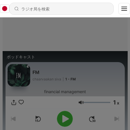
ポッドキャスト
FM
chaarvaakan siva
|
1 - FM
financial management
1
x
音量