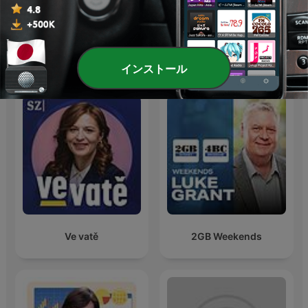
西山孝四郎のマーケットス
ザ☆スマート・トレーダー
クエア
PLUS
海外のビジネスポッドキャスト
インストール
Ve vatě
2GB Weekends