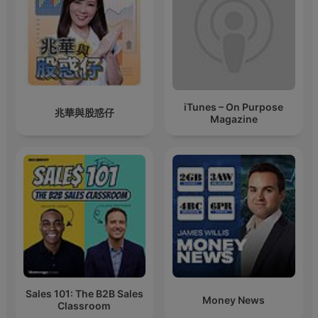
iTunes – On Purpose
兆華與股惑仔
Magazine
Sales 101: The B2B Sales
Money News
Classroom