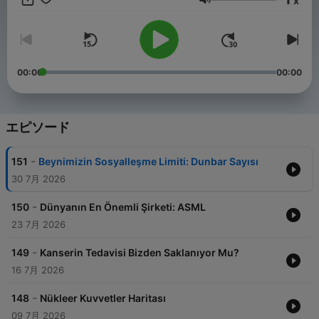
x
音量
00:00
00:00
エピソード
-
151
Beynimizin Sosyalleşme Limiti: Dunbar Sayısı
30 7月 2026
-
150
Dünyanın En Önemli Şirketi: ASML
23 7月 2026
-
149
Kanserin Tedavisi Bizden Saklanıyor Mu?
16 7月 2026
-
148
Nükleer Kuvvetler Haritası
09 7月 2026