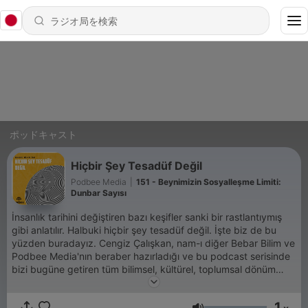
ポッドキャスト
Hiçbir Şey Tesadüf Değil
Podbee Media
|
151 - Beynimizin Sosyalleşme Limiti:
Dunbar Sayısı
İnsanlık tarihini değiştiren bazı keşifler sanki bir rastlantıymış
gibi anlatılır. Halbuki hiçbir şey tesadüf değil. İşte biz de bu
yüzden buradayız. Cengiz Çalışkan, nam-ı diğer Bebar Bilim ve
Podbee Media'nın beraber hazırladığı ve bu podcast serisinde
bizi bugüne getiren tüm bilimsel, kültürel, toplumsal dönüm
noktalarından geçeceğimiz büyük bir yolculuğa çıkıyoruz.
1