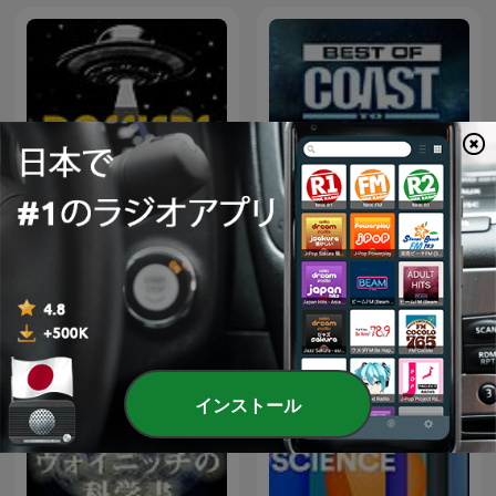
The Best of Coast to Coast
Dossiers OVNI
AM
インストール