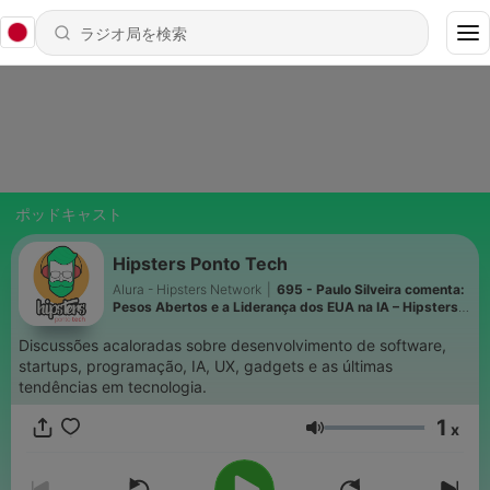
ポッドキャスト
Hipsters Ponto Tech
Alura - Hipsters Network
|
695 - Paulo Silveira comenta:
Pesos Abertos e a Liderança dos EUA na IA – Hipsters
Ponto Tech #527
Discussões acaloradas sobre desenvolvimento de software,
startups, programação, IA, UX, gadgets e as últimas
tendências em tecnologia.
1
x
音量