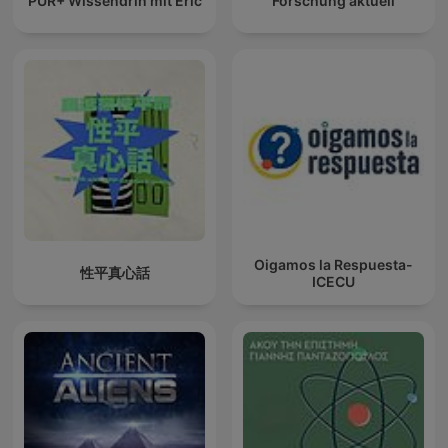
PUR+ Wissendrin mit Eric
Forschung aktuell
Oigamos la Respuesta-
性平真心話
ICECU