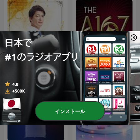
下班經濟學
The a16z Show
インストール