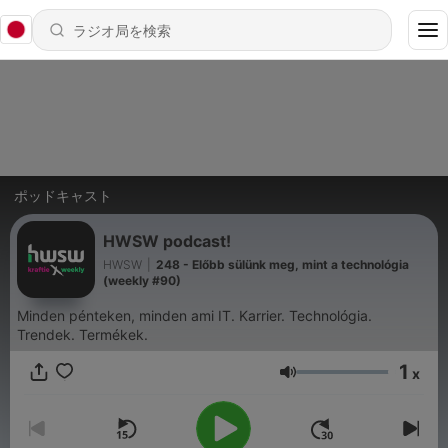
ポッドキャスト
HWSW podcast!
HWSW
|
248 - Előbb sülünk meg, mint a technológia
(weekly #90)
Minden pénteken, minden ami IT. Karrier. Technológia.
Trendek. Termékek.
1
x
音量