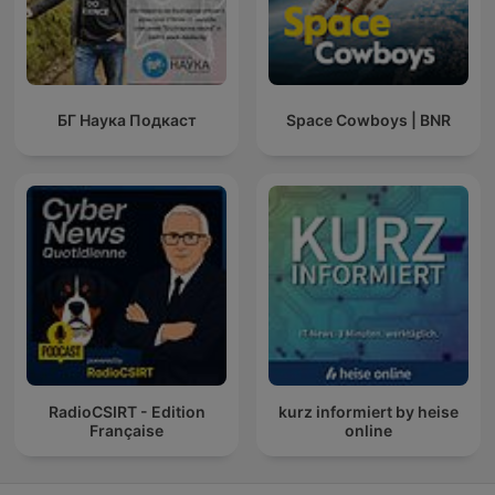
БГ Наука Подкаст
Space Cowboys | BNR
RadioCSIRT - Edition
kurz informiert by heise
Française
online