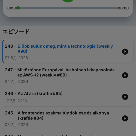
00:00
00:00
エピソード
-
248
Előbb sülünk meg, mint a technológia (weekly
#90)
07 8月 2026
-
247
Mi történne Európával, ha holnap lekapcsolnák
az AWS-t? (weekly #89)
24 7月 2026
-
246
Az AI ára (kraftie #85)
17 7月 2026
-
245
A frontendes szakma tündöklése és alkonya
(kraftie #84)
03 7月 2026