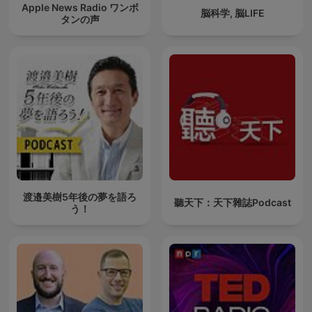
Apple News Radio ワンボ
脳科学, 脳LIFE
タンの声
渡邉美樹5年後の夢を語ろ
聽天下：天下雜誌Podcast
う！