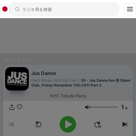
ポッドキャスト
Jus Dance
Orel1, Blaise, John Sill, Fuki
|
35 - Jus Dance live @ Djoon
Club, Friday November 11th 2011 Part 2
NYC Tribute Party
1
x
音量