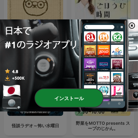
ののラジオ〜名作文学を朗
サボリーノ presents ワタシ
読で〜
のごほうび時間
インストール
野菜をMOTTO presents ス
怪談ラヂオ～怖い水曜日
ープのじかん。