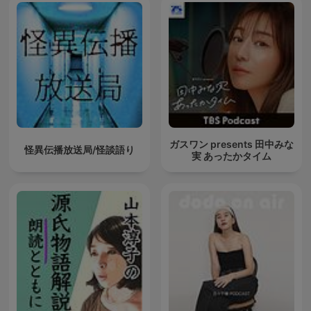
ガスワン presents 田中みな
怪異伝播放送局/怪談語り
実 あったかタイム