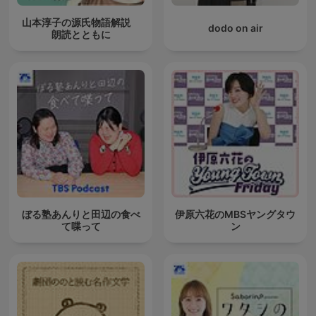
山本淳子の源氏物語解説
dodo on air
朗読とともに
ぼる塾あんりと田辺の食べ
伊原六花のMBSヤングタウ
て喋って
ン