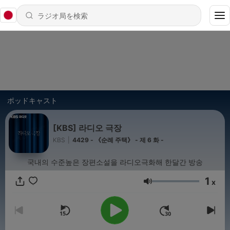
ポッドキャスト
[KBS] 라디오 극장
KBS
|
4429 - 《순례 주택》 - 제 6 화 -
국내의 수준높은 장편소설을 라디오극화해 한달간 방송
1
x
音量