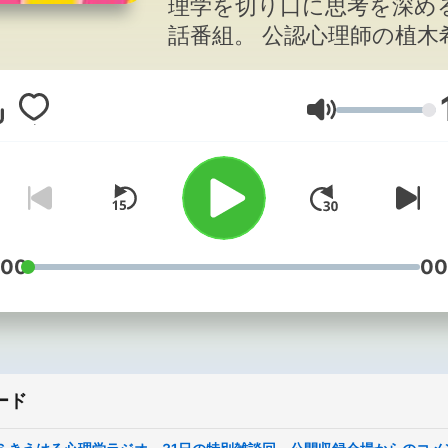
理学を切り口に思考を深め
話番組。 公認心理師の植木
恵、Voicy「はるラジオ」
oishi haru（ワーママはる
音量
読み解いていきます。 ご感想
は #きえはる心理学ラ
でTwitterでつぶやいてく
と嬉しいです！
https://twitter.com/kiehar
【出演＆Twitter】 きらぼ
:00
00
舎 植木希恵
https://twitter.com/kirabo
https://kiraboshi.online/ 尾石晴
（ワーママはる）
ード
https://twitter.com/wa_m
http://haru-oishi.com/ 問い合わ